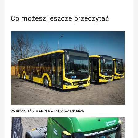
Co możesz jeszcze przeczytać
25 autobusów MAN dla PKM w Świerklańca