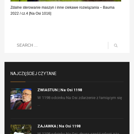
Zdalne sterowanie maszyn i inne ciekawe rozwiązania – Bauma
2022 / cz.4 [Na Osi 1016]
NAJCZĘŚCIEJ CZYTANE
ZWIASTUN | Na Osi 1198
W 1198 odcinku Na Osi zdarzenie z łamiącym się
...
ZAJAWKA | Na Osi 1198
W 1198 odcinku Na Osi: druga część relacji z ta...