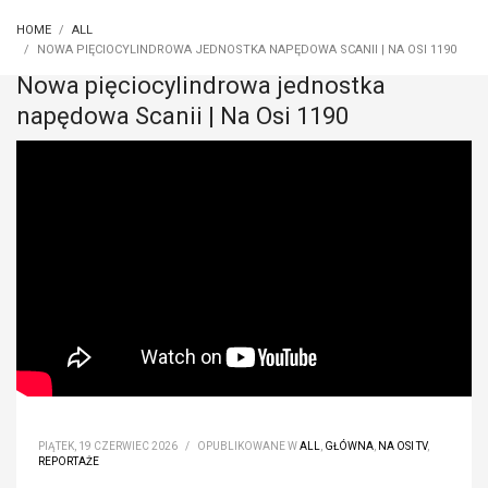
HOME
ALL
NOWA PIĘCIOCYLINDROWA JEDNOSTKA NAPĘDOWA SCANII | NA OSI 1190
Nowa pięciocylindrowa jednostka
napędowa Scanii | Na Osi 1190
PIĄTEK, 19 CZERWIEC 2026
/
OPUBLIKOWANE W
ALL
,
GŁÓWNA
,
NA OSI TV
,
REPORTAŻE