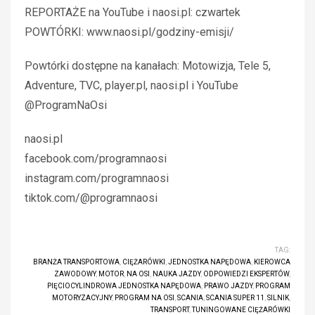
REPORTAŻE na YouTube i naosi.pl: czwartek
POWTÓRKI: www.naosi.pl/godziny-emisji/
Powtórki dostępne na kanałach: Motowizja, Tele 5,
Adventure, TVC, player.pl, naosi.pl i YouTube
@ProgramNaOsi
naosi.pl
facebook.com/programnaosi
instagram.com/programnaosi
tiktok.com/@programnaosi
TAG:
BRANŻA TRANSPORTOWA
,
CIĘŻARÓWKI
,
JEDNOSTKA NAPĘDOWA
,
KIEROWCA
ZAWODOWY
,
MOTOR
,
NA OSI
,
NAUKA JAZDY
,
ODPOWIEDZI EKSPERTÓW
,
PIĘCIOCYLINDROWA JEDNOSTKA NAPĘDOWA
,
PRAWO JAZDY
,
PROGRAM
MOTORYZACYJNY
,
PROGRAM NA OSI
,
SCANIA
,
SCANIA SUPER 11
,
SILNIK
,
TRANSPORT
,
TUNINGOWANE CIĘŻARÓWKI