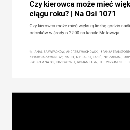
Czy kierowca może mieć więk
ciągu roku? | Na Osi 1071
Czy kierowca może mieć większą liczbę godzin nadl
odcinków w środy o 22:00 na kanale Motowizja.
ANALIZA WYPADKÓW
ANDRZEJ WACHOWSKI
BRANŻA TRANSPOR
KIEROWCA ZAWODOWY
NA OSI
NIE DAJ SIĘ ZABIĆ
NIE ZABIJAJ
ODP
PROGRAM NA OSI
PRZEWOŹNIK
ROMAN LATYN
TELEWIZYJNE STUDI