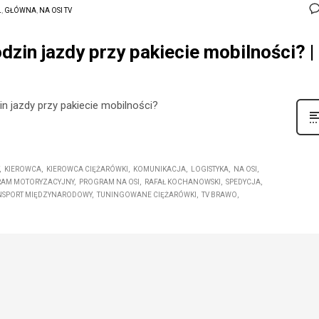
L
,
GŁÓWNA
,
NA OSI TV
zin jazdy przy pakiecie mobilności? |
n jazdy przy pakiecie mobilności?
KIEROWCA
KIEROWCA CIĘŻARÓWKI
KOMUNIKACJA
LOGISTYKA
NA OSI
AM MOTORYZACYJNY
PROGRAM NA OSI
RAFAŁ KOCHANOWSKI
SPEDYCJA
NSPORT MIĘDZYNARODOWY
TUNINGOWANE CIĘŻARÓWKI
TV BRAWO