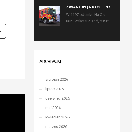
ZWIASTUN | Na Osi 1197
W 1197 odcinku Na Osi
targi Volvo4Poland, ostat...
ARCHIWUM
sierpień 2026
lipiec 2026
czerwiec 2026
maj 2026
kwiecień 2026
marzec 2026