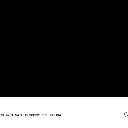
,
GŁÓWNA
,
NA OSI TV
,
ODPOWIEDZI EKSPERTA