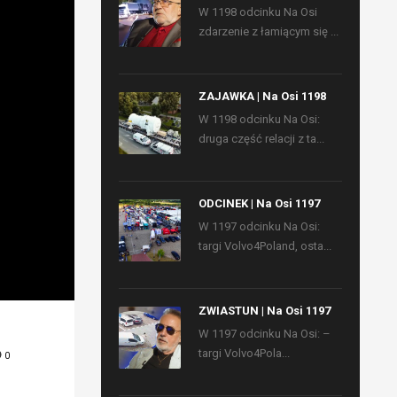
W 1198 odcinku Na Osi
zdarzenie z łamiącym się ...
ZAJAWKA | Na Osi 1198
W 1198 odcinku Na Osi:
druga część relacji z ta...
ODCINEK | Na Osi 1197
W 1197 odcinku Na Osi:
targi Volvo4Poland, osta...
ZWIASTUN | Na Osi 1197
W 1197 odcinku Na Osi: –
targi Volvo4Pola...
0