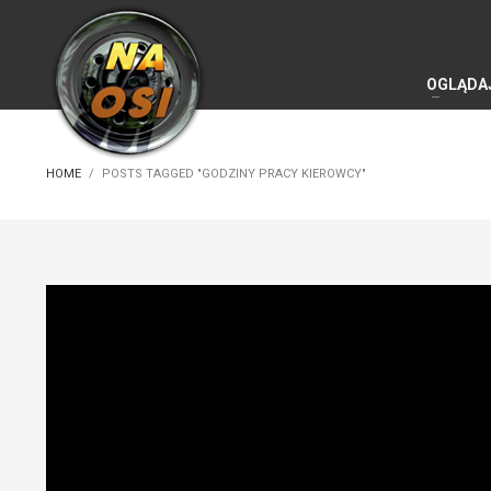
OGLĄDA
HOME
POSTS TAGGED "GODZINY PRACY KIEROWCY"