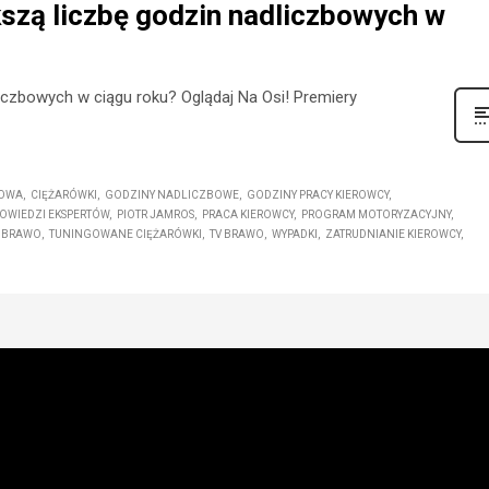
szą liczbę godzin nadliczbowych w
iczbowych w ciągu roku? Oglądaj Na Osi! Premiery
TOWA
CIĘŻARÓWKI
GODZINY NADLICZBOWE
GODZINY PRACY KIEROWCY
OWIEDZI EKSPERTÓW
PIOTR JAMROS
PRACA KIEROWCY
PROGRAM MOTORYZACYJNY
O BRAWO
TUNINGOWANE CIĘŻARÓWKI
TV BRAWO
WYPADKI
ZATRUDNIANIE KIEROWCY