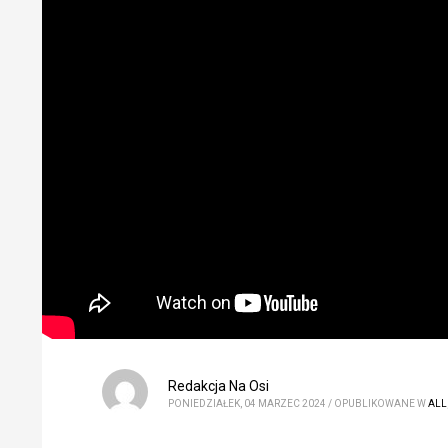
Redakcja Na Osi
PONIEDZIAŁEK, 04 MARZEC 2024
/
OPUBLIKOWANE W
ALL