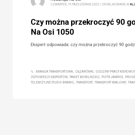
CZWARTEK, 19 PAŹDZIERNIK 2023
/
OPUBLIKOWANE W
AL
Czy można przekroczyć 90 god
Na Osi 1050
Ekspert odpowiada: czy można przekroczyć 90 godzi
BRANŻA TRANSPORTOWA
CIĘŻARÓWKI
GODZINY PRACY KIEROWCY
ODPOWIEDZI EKSPERTÓW
PAKIET MOBILNOŚCI
PIOTR JAMROS
PROGR
TELEWIZYJNE STUDIO BRAWO
TRANSPORT
TRANSPORT KRAJOWY
TRA