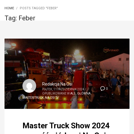
HOME
POSTS TAGGED "FEBER"
Tag: Feber
Redakcja Na Osi
0
PIĄTEK, 11 PAŹDZIERNIK 2024
/
OPUBLIKOWANE W
ALL
,
GŁÓWNA
,
MASTER TRUCK
,
NA OSI TV
Master Truck Show 2024