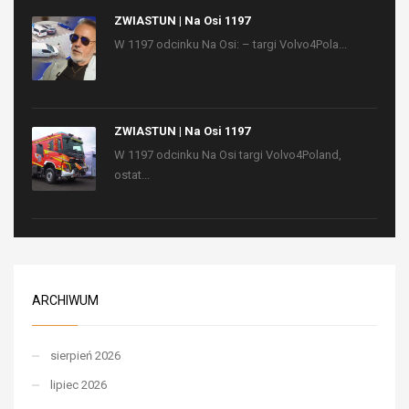
ZWIASTUN | Na Osi 1197
W 1197 odcinku Na Osi: – targi Volvo4Pola...
ZWIASTUN | Na Osi 1197
W 1197 odcinku Na Osi targi Volvo4Poland,
ostat...
ARCHIWUM
sierpień 2026
lipiec 2026