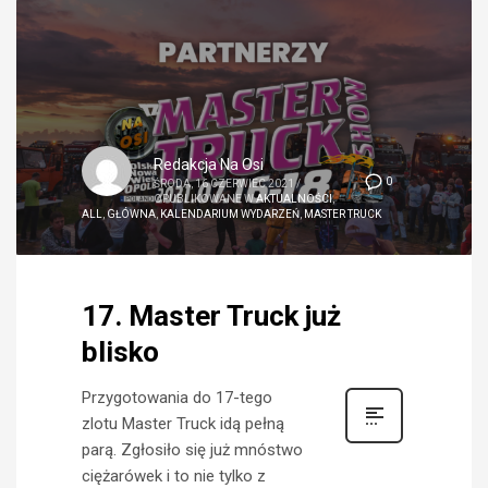
Redakcja Na Osi
0
ŚRODA, 16 CZERWIEC 2021
/
OPUBLIKOWANE W
AKTUALNOŚCI
,
ALL
,
GŁÓWNA
,
KALENDARIUM WYDARZEŃ
,
MASTER TRUCK
17. Master Truck już
blisko
Przygotowania do 17-tego
zlotu Master Truck idą pełną
parą. Zgłosiło się już mnóstwo
ciężarówek i to nie tylko z