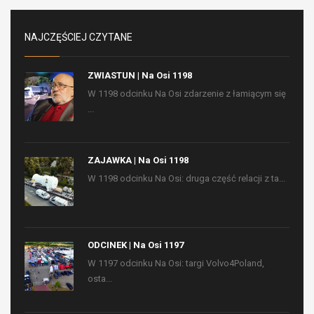
NAJCZĘŚCIEJ CZYTANE
ZWIASTUN | Na Osi 1198
W 1198 odcinku Na Osi zdarzenie z łamiącym się
...
ZAJAWKA | Na Osi 1198
W 1198 odcinku Na Osi: druga część relacji z ta...
ODCINEK | Na Osi 1197
W 1197 odcinku Na Osi: targi Volvo4Poland,
osta...