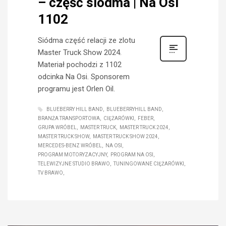
– część siódma | Na Osi
1102
Siódma część relacji ze zlotu
Master Truck Show 2024.
Materiał pochodzi z 1102
odcinka Na Osi. Sponsorem
programu jest Orlen Oil.
BLUEBERRY HILL BAND
BLUEBERRYHILL BAND
BRANŻA TRANSPORTOWA
CIĘŻARÓWKI
FEBER
GRUPA WRÓBEL
MASTER TRUCK
MASTER TRUCK 2024
MASTER TRUCK SHOW
MASTER TRUCK SHOW 2024
MERCEDES-BENZ WRÓBEL
NA OSI
PROGRAM MOTORYZACYJNY
PROGRAM NA OSI
TELEWIZYJNE STUDIO BRAWO
TUNINGOWANE CIĘŻARÓWKI
TV BRAWO