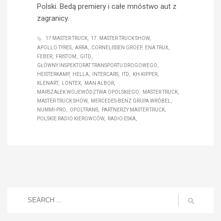
Polski. Bedą premiery i całe mnóstwo aut z
zagranicy.
17 MASTER TRUCK
17. MASTER TRUCK SHOW
APOLLO TYRES
ARRA
CORNELISSEN GROEP
ENA TRUX
FEBER
FRISTOM
GITD
GŁÓWNY INSPEKTORAT TRANSPORTU DROGOWEGO
HEISTERKAMP
HELLA
INTERCARS
ITD
KH-KIPPER
KLENART
LONTEX
MAN ALBOR
MARSZAŁEK WOJEWÓDZTWA OPOLSKIEGO
MASTER TRUCK
MASTER TRUCK SHOW
MERCEDES-BENZ GRUPA WRÓBEL
NUMMI-PRO
OPOLTRANS
PARTNERZY MASTER TRUCK
POLSKIE RADIO KIEROWCÓW
RADIO ESKA