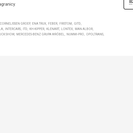
agranicy.
CORNELISSEN GROEP
ENA TRUX
FEBER
FRISTOM
GITD
LA
INTERCARS
ITD
KH-KIPPER
KLENART
LONTEX
MAN ALBOR
UCK SHOW
MERCEDES-BENZ GRUPA WRÓBEL
NUMMI-PRO
OPOLTRANS