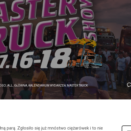
OŚCI
,
ALL
,
GŁÓWNA
,
KALENDARIUM WYDARZEŃ
,
MASTER TRUCK
ną parą. Zgłosiło się już mnóstwo ciężarówek i to nie