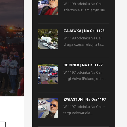
W 1198 odcinku Na Osi
zdarzenie z łamiącym się ...
ZAJAWKA | Na Osi 1198
W 1198 odcinku Na Osi:
druga część relacji z ta...
ODCINEK | Na Osi 1197
W 1197 odcinku Na Osi:
targi Volvo4Poland, osta...
0
ZWIASTUN | Na Osi 1197
W 1197 odcinku Na Osi: –
targi Volvo4Pola...