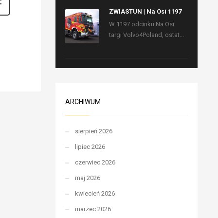
ZWIASTUN | Na Osi 1197
W 1197 odcinku Na Osi
targi Volvo4Poland, ostat...
ARCHIWUM
sierpień 2026
lipiec 2026
czerwiec 2026
maj 2026
kwiecień 2026
marzec 2026