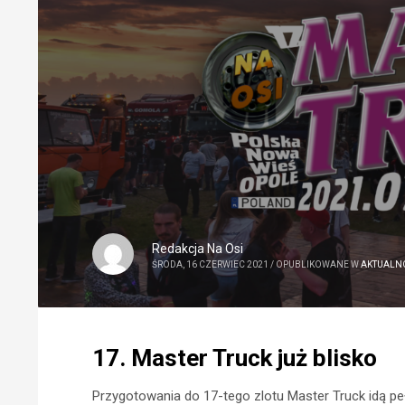
Redakcja Na Osi
ŚRODA, 16 CZERWIEC 2021
/
OPUBLIKOWANE W
AKTUALN
17. Master Truck już blisko
Przygotowania do 17-tego zlotu Master Truck idą peł