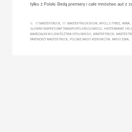
tylko z Polski. Bedą premiery i całe mnóstwo aut z z
17 MASTER TRUCK
17. MASTER TRUCK SHOW
APOLLO TYRES
ARRA
GŁÓWNY INSPEKTORAT TRANSPORTU DROGOWEGO
HEISTERKAMP
HEL
MARSZAŁEK WOJEWÓDZTWA OPOLSKIEGO
MASTER TRUCK
MASTER TR
PARTNERZY MASTER TRUCK
POLSKIE RADIO KIEROWCÓW
RADIO ESKA