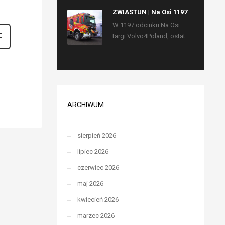
ZWIASTUN | Na Osi 1197
W 1197 odcinku Na Osi
targi Volvo4Poland, ostat...
ARCHIWUM
sierpień 2026
lipiec 2026
czerwiec 2026
maj 2026
kwiecień 2026
marzec 2026