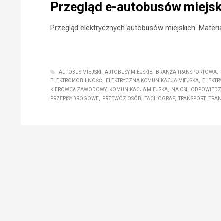
Przegląd e-autobusów miejsk
Przegląd elektrycznych autobusów miejskich. Materi
AUTOBUS MIEJSKI
AUTOBUSY MIEJSKIE
BRANŻA TRANSPORTOWA
ELEKTROMOBILNOŚĆ
ELEKTRYCZNA KOMUNIKACJA MIEJSKA
ELEKTR
KIEROWCA ZAWODOWY
KOMUNIKACJA MIEJSKA
NA OSI
ODPOWIEDZI
PRZEPISY DROGOWE
PRZEWÓZ OSÓB
TACHOGRAF
TRANSPORT
TRAN