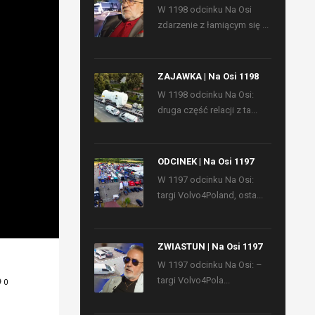
W 1198 odcinku Na Osi
zdarzenie z łamiącym się ...
ZAJAWKA | Na Osi 1198
W 1198 odcinku Na Osi:
druga część relacji z ta...
ODCINEK | Na Osi 1197
W 1197 odcinku Na Osi:
targi Volvo4Poland, osta...
ZWIASTUN | Na Osi 1197
W 1197 odcinku Na Osi: –
targi Volvo4Pola...
0