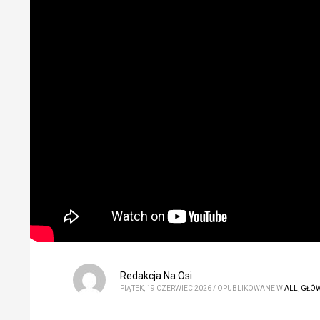
Redakcja Na Osi
PIĄTEK, 19 CZERWIEC 2026
/
OPUBLIKOWANE W
ALL
,
GŁÓ