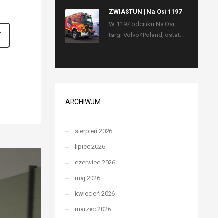
ZWIASTUN | Na Osi 1197
W 1197 odcinku Na Osi
targi Volvo4Poland, ostat...
ARCHIWUM
sierpień 2026
lipiec 2026
czerwiec 2026
maj 2026
kwiecień 2026
marzec 2026