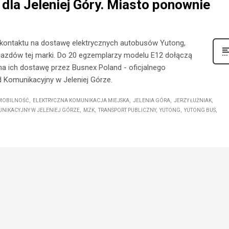
dla Jeleniej Góry. Miasto ponownie
kontaktu na dostawę elektrycznych autobusów Yutong,
jazdów tej marki. Do 20 egzemplarzy modelu E12 dołączą
na ich dostawę przez Busnex Poland - oficjalnego
d Komunikacyjny w Jeleniej Górze.
MOBILNOŚĆ
ELEKTRYCZNA KOMUNIKACJA MIEJSKA
JELENIA GÓRA
JERZY ŁUŻNIAK
UNIKACYJNY W JELENIEJ GÓRZE
MZK
TRANSPORT PUBLICZNY
YUTONG
YUTONG BUS