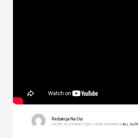
Redakcja Na Osi
PIĄTEK, 19 CZERWIEC 2026
/
OPUBLIKOWANE W
ALL
,
GŁÓ