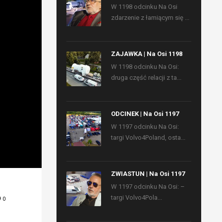
W 1198 odcinku Na Osi
zdarzenie z łamiącym się ...
ZAJAWKA | Na Osi 1198
W 1198 odcinku Na Osi:
druga część relacji z ta...
ODCINEK | Na Osi 1197
W 1197 odcinku Na Osi:
targi Volvo4Poland, osta...
ZWIASTUN | Na Osi 1197
W 1197 odcinku Na Osi: –
targi Volvo4Pola...
0