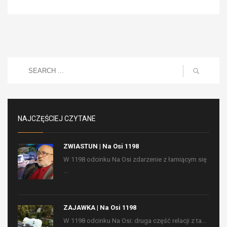
NAJCZĘŚCIEJ CZYTANE
ZWIASTUN | Na Osi 1198
W 1198 odcinku Na Osi zdarzenie z łamiącym się
...
ZAJAWKA | Na Osi 1198
W 1198 odcinku Na Osi: druga część relacji z ta...