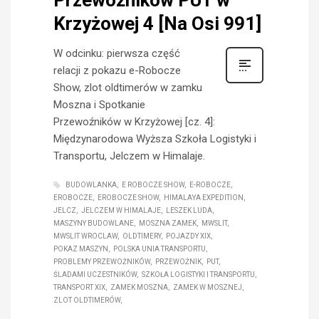
Krzyżowej 4 [Na Osi 991]
W odcinku: pierwsza część
relacji z pokazu e-Robocze
Show, zlot oldtimerów w zamku
Moszna i Spotkanie
Przewoźników w Krzyżowej [cz. 4]:
Międzynarodowa Wyższa Szkoła Logistyki i
Transportu, Jelczem w Himalaje.
BUDOWLANKA
E ROBOCZE SHOW
E-ROBOCZE
EROBOCZE
EROBOCZE SHOW
HIMALAYA EXPEDITION
JELCZ
JELCZEM W HIMALAJE
LESZEK LUDA
MASZYNY BUDOWLANE
MOSZNA ZAMEK
MWSLIT
MWSLIT WROCLAW
OLDTIMERY
POJAZDY XIX
POKAZ MASZYN
POLSKA UNIA TRANSPORTU
PROBLEMY PRZEWOŹNIKÓW
PRZEWOŹNIK
PUT
ŚLADAMI UCZESTNIKÓW
SZKOŁA LOGISTYKI I TRANSPORTU
TRANSPORT XIX
ZAMEK MOSZNA
ZAMEK W MOSZNEJ
ZLOT OLDTIMERÓW