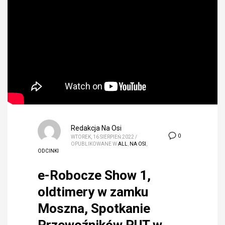
Redakcja Na Osi
0
WTOREK, 16 SIERPIEŃ 2022
/
OPUBLIKOWANE W
ALL
,
NA OSI
,
ODCINKI
e-Robocze Show 1,
oldtimery w zamku
Moszna, Spotkanie
Przewoźników PUT w