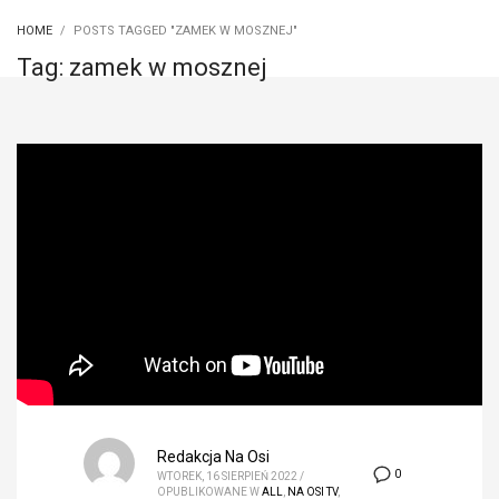
HOME
POSTS TAGGED "ZAMEK W MOSZNEJ"
Tag: zamek w mosznej
Redakcja Na Osi
0
WTOREK, 16 SIERPIEŃ 2022
/
OPUBLIKOWANE W
ALL
,
NA OSI TV
,