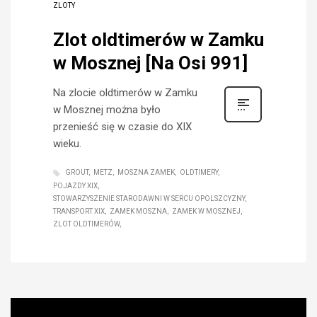
ZLOTY
Zlot oldtimerów w Zamku
w Mosznej [Na Osi 991]
Na zlocie oldtimerów w Zamku
w Mosznej można było
przenieść się w czasie do XIX
wieku.
GROUT
METZ
MOSZNA ZAMEK
OLDTIMERY
POJAZDY XIX
STOWARZYSZENIE STARODAWNI W SERCU OPOLSZCYZNY
TRANSPORT XIX
ZAMEK MOSZNA
ZAMEK W MOSZNEJ
ZLOT OLDTIMERÓW