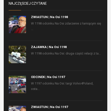
NAJCZĘŚCIEJ CZYTANE
ZWIASTUN | Na Osi 1198
W 1198 odcinku Na Osi zdarzenie z łamiącym się
...
ZAJAWKA | Na Osi 1198
W 1198 odcinku Na Osi: druga część relacji z ta...
ODCINEK | Na Osi 1197
W 1197 odcinku Na Osi: targi Volvo4Poland,
osta...
ZWIASTUN | Na Osi 1197