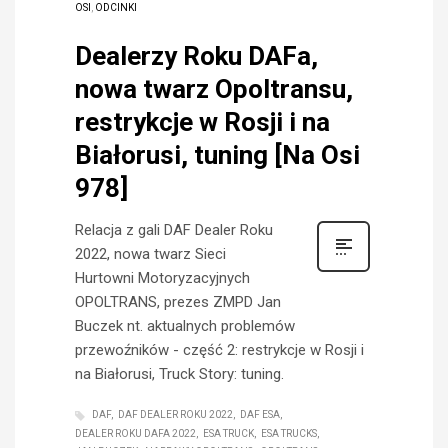
OSI
,
ODCINKI
Dealerzy Roku DAFa,
nowa twarz Opoltransu,
restrykcje w Rosji i na
Białorusi, tuning [Na Osi
978]
Relacja z gali DAF Dealer Roku
2022, nowa twarz Sieci
Hurtowni Motoryzacyjnych
OPOLTRANS, prezes ZMPD Jan
Buczek nt. aktualnych problemów
przewoźników - część 2: restrykcje w Rosji i
na Białorusi, Truck Story: tuning.
DAF
DAF DEALER ROKU 2022
DAF ESA
DEALER ROKU DAFA 2022
ESA TRUCK
ESA TRUCKS