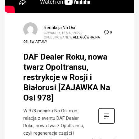
Redakcja Na Osi
0
CZWARTEK, 12 MAJ 2022
/
OPUBLIKOWANE W
ALL
,
GŁÓWNA
,
NA
OSI
,
ZWIASTUNY
DAF Dealer Roku, nowa
twarz Opoltransu,
restrykcje w Rosji i
Białorusi [ZAJAWKA Na
Osi 978]
W 978 odcinku Na Osi m.in.:
relacja z eventu DAF Dealer
Roku, nowa twarz Opoltransu,
czyli regeneracja części i