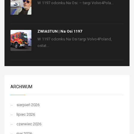
W 1197 odcinku Na Osi: – targi Volvo4Pola...
ZWIASTUN | Na Osi 1197
W 1197 odcinku Na Osi targi Volvo4Poland,
ostat...
ARCHIWUM
sierpień 2026
lipiec 2026
czerwiec 2026
maj 2026