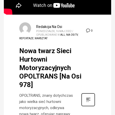
Redakcja Na Osi
0
PONIEDZIAŁEK, 16 MAJ 2022
/
OPUBLIKOWANE W
ALL
,
NA OSI TV
,
REPORTAŻE
,
WARSZTAT
Nowa twarz Sieci
Hurtowni
Motoryzacyjnych
OPOLTRANS [Na Osi
978]
OPOLTRANS, znany dotychczas
jako wielka sieć hurtowni
motoryzacyjnych, odkrywa
nową twarz, oferując naprawy