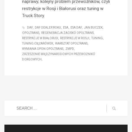
naprawy; kolejny problem przewoźników, czyli
restrykcje w Rosji i Białorusi oraz tuning w
Truck Story.
DAF
DAF DEALER ROKU
ESA
ESA DAF
JAN BUCZEK
OPOLTRANS
REGENERACJA ZACISKÓ OPOLTRANS
RESTRYKCJE W BIAŁORUSI
RESTRYKCJE W ROSJI
TUNING
TUNING CIĘŻARÓWEK
WARSZTAT OPOLTRANS
WYMIANA OPON OPOLTRANS
ZMPD
ZRZESZENIE MIĘDZYNARODOWYCH PRZEWOŹNIKÓ
DORGOWYCH