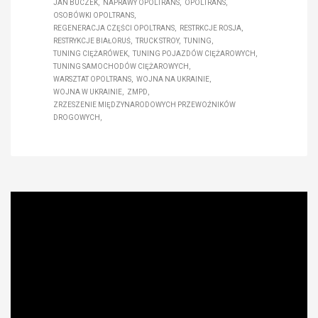
JAN BUCZEK
NAPRAWY OPOLTRANS
OPOLTRANS
OSOBÓWKI OPOLTRANS
REGENERACJA CZĘŚCI OPOLTRANS
RESTRKCJE ROSJA
RESTRYKCJE BIAŁORUŚ
TRUCK STROY
TUNING
TUNING CIĘŻARÓWEK
TUNING POJAZDÓW CIĘŻAROWYCH
TUNING SAMOCHODÓW CIĘŻAROWYCH
WARSZTAT OPOLTRANS
WOJNA NA UKRAINIE
WOJNA W UKRAINIE
ZMPD
ZRZESZENIE MIĘDZYNARODOWYCH PRZEWOŹNIKÓW
DROGOWYCH