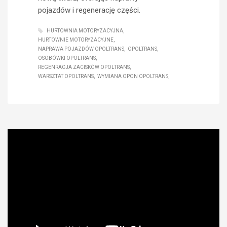
pojazdów i regenerację części.
HURTOWNIA MOTORYZACYJNA
HURTOWNIE MOTORYZACYJNE
NAPRAWA POJAZDÓW OPOLTRANS
OPOLTRANS
OSOBÓWKI OPOLTRANS
REGENRACJA ZACISKÓW OPOLTRANS
WARSZTAT OPOLTRANS
WYMIANA OPON OPOLTRANS