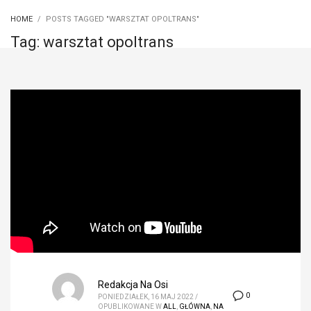
HOME
POSTS TAGGED "WARSZTAT OPOLTRANS"
Tag: warsztat opoltrans
Redakcja Na Osi
0
PONIEDZIAŁEK, 16 MAJ 2022
/
OPUBLIKOWANE W
ALL
,
GŁÓWNA
,
NA