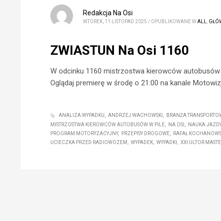
Redakcja Na Osi
WTOREK, 11 LISTOPAD 2025
/
OPUBLIKOWANE W
ALL
,
GŁÓ
ZWIASTUN Na Osi 1160
W odcinku 1160 mistrzostwa kierowców autobusów w 
Oglądaj premierę w środę o 21:00 na kanale Motowiz
ANALIZA WYPADKU
ANDRZEJ WACHOWSKI
BRANŻA TRANSPORTO
MISTRZOSTWA KIEROWCÓW AUTOBUSÓW W PILE
NA OSI
NAUKA JAZD
PROGRAM MOTORYZACYJNY
PRZEPISY DROGOWE
RAFAŁ KOCHANOWS
UCIECZKA PRZED RADIOWOZEM
WYPADEK
WYPADKI
XXI ULTOR MAST