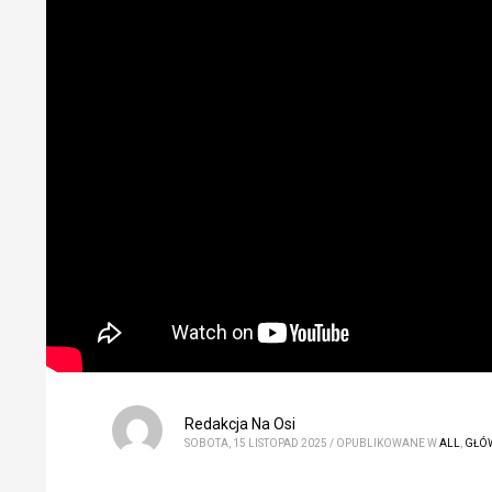
Redakcja Na Osi
SOBOTA, 15 LISTOPAD 2025
/
OPUBLIKOWANE W
ALL
,
GŁÓ