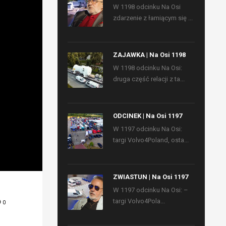
W 1198 odcinku Na Osi
zdarzenie z łamiącym się ...
ZAJAWKA | Na Osi 1198
W 1198 odcinku Na Osi:
druga część relacji z ta...
ODCINEK | Na Osi 1197
W 1197 odcinku Na Osi:
targi Volvo4Poland, osta...
ZWIASTUN | Na Osi 1197
W 1197 odcinku Na Osi: –
targi Volvo4Pola...
0