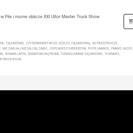
Pile i nocne oblicze XXI Ultor Master Truck Show.
WA
CIĘŻARÓWKI
CZY SERWISANT MOŻE JEŹDZIĆ CIĘŻARÓWKĄ
KU PRZESTRODZE
Y
NIE ZABIJAJ NIE DAJ SIĘ ZABIĆ
ODPOWIEDZI EKSPERTÓW
PIOTR JAMROS
PRAWO JAZDY
KI
ROMAN LATYN
SEBASTIAN WĄTROBA
TUNINGOWANE CIĘŻARÓWKI
TV BRAWO
ER TRUCK SHOW