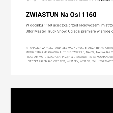
ZWIASTUN Na Osi 1160
W odcinku 1160 ucieczka przed radiowozem, mistrz
Ultor Master Truck Show. Oglądaj premierę w środę o
ANALIZA WYPADKU
ANDRZEJ WACHOWSKI
BRANŻA TRANSPORTO
MISTRZOSTWA KIEROWCÓW AUTOBUSÓW W PILE
NA OSI
NAUKA JAZD
PROGRAM MOTORYZACYJNY
PRZEPISY DROGOWE
RAFAŁ KOCHANOWS
UCIECZKA PRZED RADIOWOZEM
WYPADEK
WYPADKI
XXI ULTOR MAST