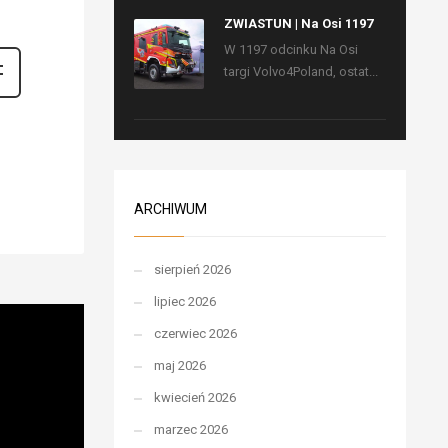
ZWIASTUN | Na Osi 1197
W 1197 odcinku Na Osi
targi Volvo4Poland, ostat...
ARCHIWUM
sierpień 2026
lipiec 2026
czerwiec 2026
maj 2026
kwiecień 2026
marzec 2026