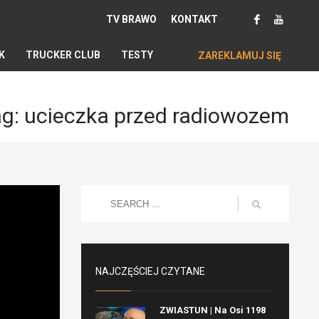
TV BRAWO
KONTAKT
K
TRUCKER CLUB
TESTY
ZAREKLAMUJ SIĘ
g: ucieczka przed radiowozem
NAJCZĘŚCIEJ CZYTANE
ZWIASTUN | Na Osi 1198