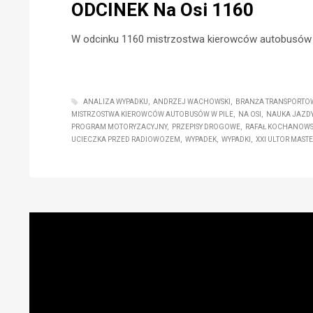
ODCINEK Na Osi 1160
W odcinku 1160 mistrzostwa kierowców autobusów w 
ANALIZA WYPADKU
ANDRZEJ WACHOWSKI
BRANŻA TRANSPORTO
MISTRZOSTWA KIEROWCÓW AUTOBUSÓW W PILE
NA OSI
NAUKA JAZD
PROGRAM MOTORYZACYJNY
PRZEPISY DROGOWE
RAFAŁ KOCHANOWS
UCIECZKA PRZED RADIOWOZEM
WYPADEK
WYPADKI
XXI ULTOR MAST