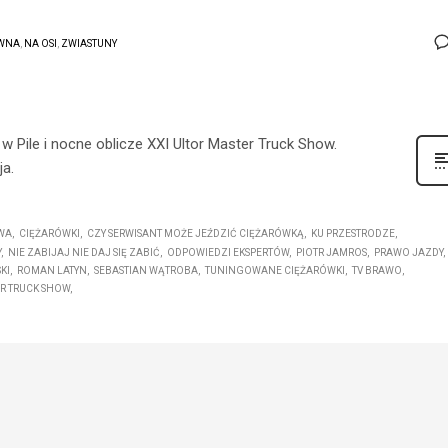
WNA
,
NA OSI
,
ZWIASTUNY
Pile i nocne oblicze XXI Ultor Master Truck Show.
ja.
WA
CIĘŻARÓWKI
CZY SERWISANT MOŻE JEŹDZIĆ CIĘŻARÓWKĄ
KU PRZESTRODZE
Y
NIE ZABIJAJ NIE DAJ SIĘ ZABIĆ
ODPOWIEDZI EKSPERTÓW
PIOTR JAMROS
PRAWO JAZDY
KI
ROMAN LATYN
SEBASTIAN WĄTROBA
TUNINGOWANE CIĘŻARÓWKI
TV BRAWO
ER TRUCK SHOW