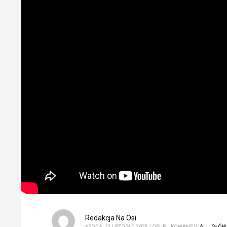
Redakcja Na Osi
ŚRODA, 12 LISTOPAD 2025
/
OPUBLIKOWANE W
ALL
,
GŁÓW