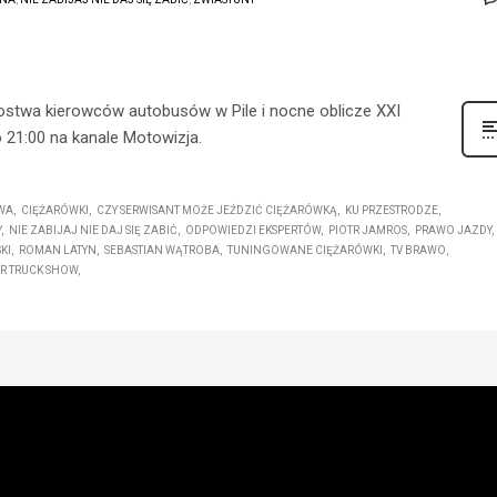
ostwa kierowców autobusów w Pile i nocne oblicze XXI
 21:00 na kanale Motowizja.
WA
CIĘŻARÓWKI
CZY SERWISANT MOŻE JEŹDZIĆ CIĘŻARÓWKĄ
KU PRZESTRODZE
Y
NIE ZABIJAJ NIE DAJ SIĘ ZABIĆ
ODPOWIEDZI EKSPERTÓW
PIOTR JAMROS
PRAWO JAZDY
KI
ROMAN LATYN
SEBASTIAN WĄTROBA
TUNINGOWANE CIĘŻARÓWKI
TV BRAWO
ER TRUCK SHOW