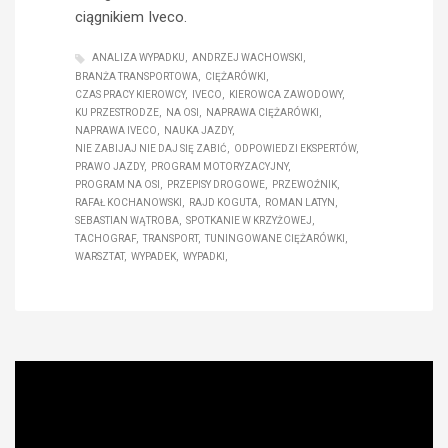
ciągnikiem Iveco.
ANALIZA WYPADKU
ANDRZEJ WACHOWSKI
BRANŻA TRANSPORTOWA
CIĘŻARÓWKI
CZAS PRACY KIEROWCY
IVECO
KIEROWCA ZAWODOWY
KU PRZESTRODZE
NA OSI
NAPRAWA CIĘŻARÓWKI
NAPRAWA IVECO
NAUKA JAZDY
NIE ZABIJAJ NIE DAJ SIĘ ZABIĆ
ODPOWIEDZI EKSPERTÓW
PRAWO JAZDY
PROGRAM MOTORYZACYJNY
PROGRAM NA OSI
PRZEPISY DROGOWE
PRZEWOŹNIK
RAFAŁ KOCHANOWSKI
RAJD KOGUTA
ROMAN LATYN
SEBASTIAN WĄTROBA
SPOTKANIE W KRZYŻOWEJ
TACHOGRAF
TRANSPORT
TUNINGOWANE CIĘŻARÓWKI
WARSZTAT
WYPADEK
WYPADKI