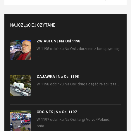
NAJCZĘŚCIEJ CZYTANE
ZWIASTUN | Na Osi 1198
W 1198 odcinku Na Osi zdarzenie z łamiącym się
...
ZAJAWKA | Na Osi 1198
W 1198 odcinku Na Osi: druga część relacji z ta...
ODCINEK | Na Osi 1197
W 1197 odcinku Na Osi: targi Volvo4Poland,
osta...