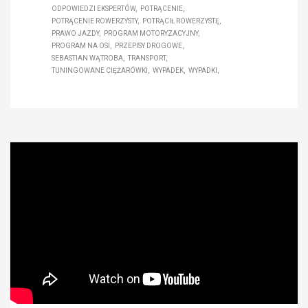
ODPOWIEDZI EKSPERTÓW
POTRĄCENIE
POTRĄCENIE ROWERZYSTY
POTRĄCIŁ ROWERZYSTĘ
PRAWO JAZDY
PROGRAM MOTORYZACYJNY
PROGRAM NA OSI
PRZEPISY DROGOWE
SEBASTIAN WĄTROBA
TRANSPORT
TUNINGOWANE CIĘŻARÓWKI
WYPADEK
WYPADKI