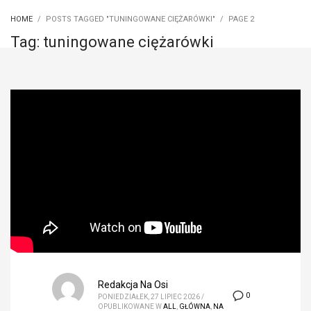
HOME
POSTS TAGGED "TUNINGOWANE CIĘŻARÓWKI"
PAGE 2
Tag: tuningowane ciężarówki
Redakcja Na Osi
0
PONIEDZIAŁEK, 27 LIPIEC 2026
/
OPUBLIKOWANE W
ALL
,
GŁÓWNA
,
NA