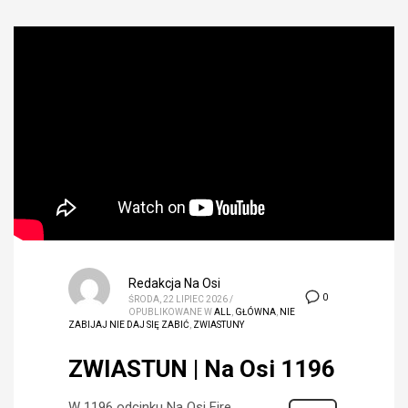
Redakcja Na Osi
0
ŚRODA, 22 LIPIEC 2026
/
OPUBLIKOWANE W
ALL
,
GŁÓWNA
,
NIE
ZABIJAJ NIE DAJ SIĘ ZABIĆ
,
ZWIASTUNY
ZWIASTUN | Na Osi 1196
W 1196 odcinku Na Osi Fire