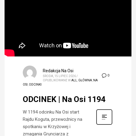
Redakcja Na Osi
0
ŚRODA, 15 LIPIEC 2026
/
OPUBLIKOWANE W
ALL
,
GŁÓWNA
,
NA
OSI
,
ODCINKI
ODCINEK | Na Osi 1194
W 1194 odcinku Na Osi start
Rajdu Koguta, przewoźnicy na
spotkaniu w Krzyżowej i
zmagania Grunciarza z