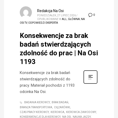
Redakcja Na Osi
0
PONIEDZIAŁEK, 27 LIPIEC 2026
/
OPUBLIKOWANE W
ALL
,
GŁÓWNA
,
NA
OSI TV
,
ODPOWIEDZI EKSPERTA
Konsekwencje za brak
badań stwierdzających
zdolność do prac | Na Osi
1193
Konsekwencje za brak badań
stwierdzających zdolność do
pracy. Materiał pochodzi z 1193
odcinka Na Osi.
BADANIA KIEROWCY
BRAK BADAŃ
BRANŻA TRANSPORTOWA
CIĘŻARÓWKI
CZAS PRACY KIEROWCY
KIEROWCA
KIEROWCA ZAWODOWY
KONSEKWENCJE DLA KIEROWCY
NA OSI
NAUKA JAZDY