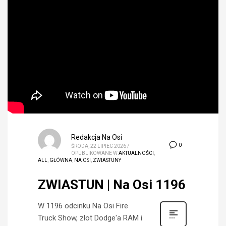
Redakcja Na Osi
0
ŚRODA, 22 LIPIEC 2026
/
OPUBLIKOWANE W
AKTUALNOŚCI
,
ALL
,
GŁÓWNA
,
NA OSI
,
ZWIASTUNY
ZWIASTUN | Na Osi 1196
W 1196 odcinku Na Osi Fire
Truck Show, zlot Dodge'a RAM i