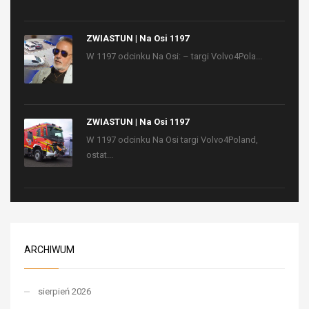
ZWIASTUN | Na Osi 1197
W 1197 odcinku Na Osi: – targi Volvo4Pola...
ZWIASTUN | Na Osi 1197
W 1197 odcinku Na Osi targi Volvo4Poland,
ostat...
ARCHIWUM
sierpień 2026