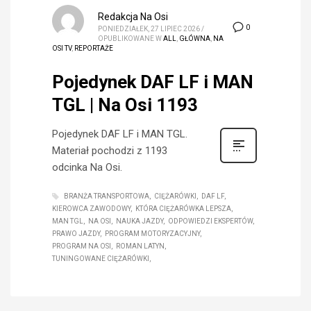
Redakcja Na Osi
0
PONIEDZIAŁEK, 27 LIPIEC 2026
/
OPUBLIKOWANE W
ALL
,
GŁÓWNA
,
NA
OSI TV
,
REPORTAŻE
Pojedynek DAF LF i MAN
TGL | Na Osi 1193
Pojedynek DAF LF i MAN TGL.
Materiał pochodzi z 1193
odcinka Na Osi.
BRANŻA TRANSPORTOWA
CIĘŻARÓWKI
DAF LF
KIEROWCA ZAWODOWY
KTÓRA CIĘŻARÓWKA LEPSZA
MAN TGL
NA OSI
NAUKA JAZDY
ODPOWIEDZI EKSPERTÓW
PRAWO JAZDY
PROGRAM MOTORYZACYJNY
PROGRAM NA OSI
ROMAN LATYN
TUNINGOWANE CIĘŻARÓWKI