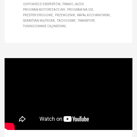
ODPOWIEDZI EKSPERTÓW
PRAWO JAZDY
PROGRAM MOTORYZACYJNY
PROGRAM NA OSI
PRZEPISY DROGOWE
PRZEWOŹNIK
RAFAŁ KOCHANOWSKI
SEBASTIAN WĄTROBA
TACHOGRAF
TRANSPORT
TUNINGOWANE CIĘŻARÓWKI