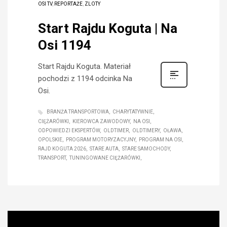
OSI TV
,
REPORTAŻE
,
ZLOTY
Start Rajdu Koguta | Na
Osi 1194
Start Rajdu Koguta. Materiał
pochodzi z 1194 odcinka Na
Osi.
BRANŻA TRANSPORTOWA
CHARYTATYWNIE
CIĘŻARÓWKI
KIEROWCA ZAWODOWY
NA OSI
ODPOWIEDZI EKSPERTÓW
OLDTIMER
OLDTIMERY
OŁAWA
OPOLSKIE
PROGRAM MOTORYZACYJNY
PROGRAM NA OSI
RAJD KOGUTA 2026
STARE AUTA
STARE SAMOCHODY
TRANSPORT
TUNINGOWANE CIĘŻARÓWKI