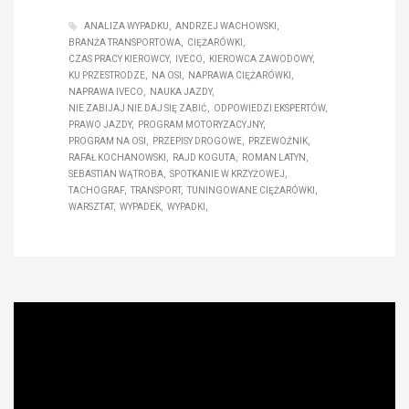
ANALIZA WYPADKU
ANDRZEJ WACHOWSKI
BRANŻA TRANSPORTOWA
CIĘŻARÓWKI
CZAS PRACY KIEROWCY
IVECO
KIEROWCA ZAWODOWY
KU PRZESTRODZE
NA OSI
NAPRAWA CIĘŻARÓWKI
NAPRAWA IVECO
NAUKA JAZDY
NIE ZABIJAJ NIE DAJ SIĘ ZABIĆ
ODPOWIEDZI EKSPERTÓW
PRAWO JAZDY
PROGRAM MOTORYZACYJNY
PROGRAM NA OSI
PRZEPISY DROGOWE
PRZEWOŹNIK
RAFAŁ KOCHANOWSKI
RAJD KOGUTA
ROMAN LATYN
SEBASTIAN WĄTROBA
SPOTKANIE W KRZYŻOWEJ
TACHOGRAF
TRANSPORT
TUNINGOWANE CIĘŻARÓWKI
WARSZTAT
WYPADEK
WYPADKI