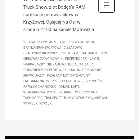
Truck Show, zlot Dodge'a RAM i
spotkanie przewoźników w
Krzyżowej. Oglądaj Na Osi w
środę o 21:00 na kanale Motowizja.
ANALIZA WYPADKU
ANDRZEJ WACHOWSKI
BRANŻA TRANSPORTOWA
CIĘŻARÓWKI
CZAS PRACY KIEROWCY
DODGE RAM
FIRE TRUCK SHOW
KIEROWCA ZAWODOWY
KU PRZESTRODZE
NA OSI
NAUKA JAZDY
NIE ZABIJAJ NIE DAJ SIĘ ZABIĆ
ODPOWIEDZI EKSPERTÓW
POLSKA UNIA TRANSPORTU
PRAWO JAZDY
PROGRAM MOTORYZACYJNY
PROGRAM NA OSI
PRZEPISY DROGOWE
PRZEWOŹNIK
RAFAŁ KOCHANOWSKI
ROMAN LATYN
SEBASTIAN WĄTROBA
SPOTKANIE W KRZYŻOWEJ
TACHOGRAF
TRANSPORT
TUNINGOWANE CIĘŻARÓWKI
WYPADEK
WYPADKI