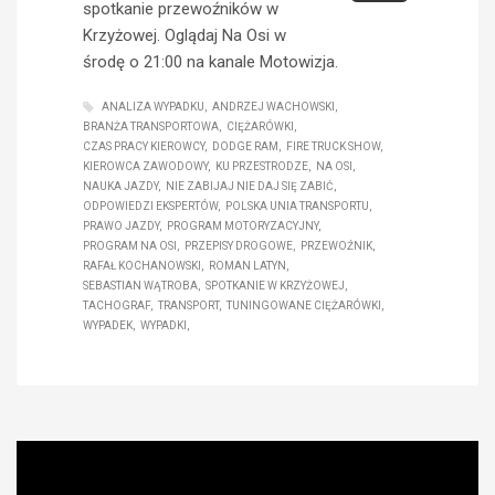
spotkanie przewoźników w
Krzyżowej. Oglądaj Na Osi w
środę o 21:00 na kanale Motowizja.
ANALIZA WYPADKU
ANDRZEJ WACHOWSKI
BRANŻA TRANSPORTOWA
CIĘŻARÓWKI
CZAS PRACY KIEROWCY
DODGE RAM
FIRE TRUCK SHOW
KIEROWCA ZAWODOWY
KU PRZESTRODZE
NA OSI
NAUKA JAZDY
NIE ZABIJAJ NIE DAJ SIĘ ZABIĆ
ODPOWIEDZI EKSPERTÓW
POLSKA UNIA TRANSPORTU
PRAWO JAZDY
PROGRAM MOTORYZACYJNY
PROGRAM NA OSI
PRZEPISY DROGOWE
PRZEWOŹNIK
RAFAŁ KOCHANOWSKI
ROMAN LATYN
SEBASTIAN WĄTROBA
SPOTKANIE W KRZYŻOWEJ
TACHOGRAF
TRANSPORT
TUNINGOWANE CIĘŻARÓWKI
WYPADEK
WYPADKI