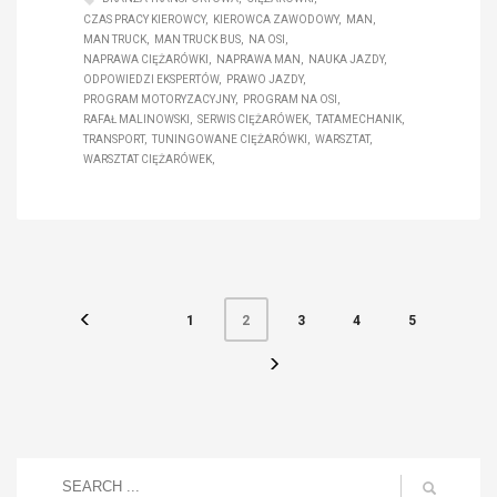
CZAS PRACY KIEROWCY
KIEROWCA ZAWODOWY
MAN
MAN TRUCK
MAN TRUCK BUS
NA OSI
NAPRAWA CIĘŻARÓWKI
NAPRAWA MAN
NAUKA JAZDY
ODPOWIEDZI EKSPERTÓW
PRAWO JAZDY
PROGRAM MOTORYZACYJNY
PROGRAM NA OSI
RAFAŁ MALINOWSKI
SERWIS CIĘŻARÓWEK
TATAMECHANIK
TRANSPORT
TUNINGOWANE CIĘŻARÓWKI
WARSZTAT
WARSZTAT CIĘŻARÓWEK
1
3
4
5
2