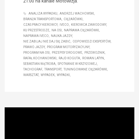
21:00 na kanale Motowizja.
ANALIZA WYPADKU
ANDRZEJ WACHOWSKI
BRANŻA TRANSPORTOWA
CIĘŻARÓWKI
CZAS PRACY KIEROWCY
IVECO
KIEROWCA ZAWODOWY
KU PRZESTRODZE
NA OSI
NAPRAWA CIĘŻARÓWKI
NAPRAWA IVECO
NAUKA JAZDY
NIE ZABIJAJ NIE DAJ SIĘ ZABIĆ
ODPOWIEDZI EKSPERTÓW
PRAWO JAZDY
PROGRAM MOTORYZACYJNY
PROGRAM NA OSI
PRZEPISY DROGOWE
PRZEWOŹNIK
RAFAŁ KOCHANOWSKI
RAJD KOGUTA
ROMAN LATYN
SEBASTIAN WĄTROBA
SPOTKANIE W KRZYŻOWEJ
TACHOGRAF
TRANSPORT
TUNINGOWANE CIĘŻARÓWKI
WARSZTAT
WYPADEK
WYPADKI