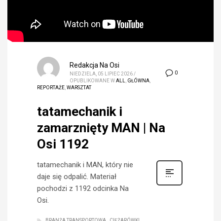
Redakcja Na Osi
0
NIEDZIELA, 05 LIPIEC 2026
/
OPUBLIKOWANE W
ALL
,
GŁÓWNA
,
REPORTAŻE
,
WARSZTAT
tatamechanik i
zamarznięty MAN | Na
Osi 1192
tatamechanik i MAN, który nie
daje się odpalić. Materiał
pochodzi z 1192 odcinka Na
Osi.
BRANŻA TRANSPORTOWA
CIĘŻARÓWKI