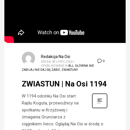
Redakcja Na Osi
0
ŚRODA, 08 LIPIEC 2026
/
OPUBLIKOWANE W
ALL
,
GŁÓWNA
,
NIE
ZABIJAJ NIE DAJ SIĘ ZABIĆ
,
ZWIASTUNY
ZWIASTUN | Na Osi 1194
W 1194 odcinku Na Osi start
Rajdu Koguta, przewoźnicy na
spotkaniu w Krzyżowej i
zmagania Grunciarza z
ciągnikiem Iveco. Oglądaj Na Osi w środę o