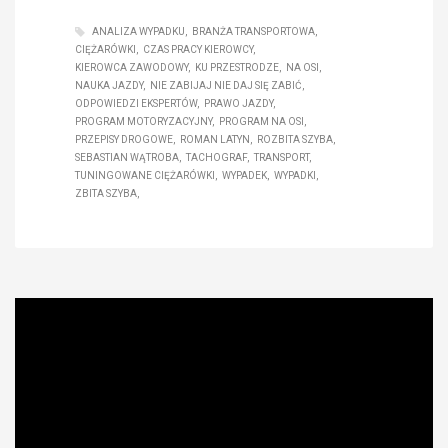
ANALIZA WYPADKU
BRANŻA TRANSPORTOWA
CIĘŻARÓWKI
CZAS PRACY KIEROWCY
KIEROWCA ZAWODOWY
KU PRZESTRODZE
NA OSI
NAUKA JAZDY
NIE ZABIJAJ NIE DAJ SIĘ ZABIĆ
ODPOWIEDZI EKSPERTÓW
PRAWO JAZDY
PROGRAM MOTORYZACYJNY
PROGRAM NA OSI
PRZEPISY DROGOWE
ROMAN LATYN
ROZBITA SZYBA
SEBASTIAN WĄTROBA
TACHOGRAF
TRANSPORT
TUNINGOWANE CIĘŻARÓWKI
WYPADEK
WYPADKI
ZBITA SZYBA