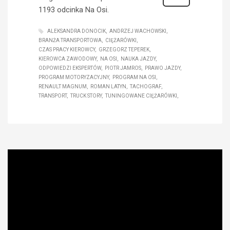
1193 odcinka Na Osi.
ALEKSANDRA DONOCIK
ANDRZEJ WACHOWSKI
BRANŻA TRANSPORTOWA
CIĘŻARÓWKI
CZAS PRACY KIEROWCY
GRZEGORZ TEPEREK
KIEROWCA ZAWODOWY
NA OSI
NAUKA JAZDY
ODPOWIEDZI EKSPERTÓW
PIOTR JAMROS
PRAWO JAZDY
PROGRAM MOTORYZACYJNY
PROGRAM NA OSI
RENAULT MAGNUM
ROMAN LATYN
TACHOGRAF
TRANSPORT
TRUCK STORY
TUNINGOWANE CIĘŻARÓWKI