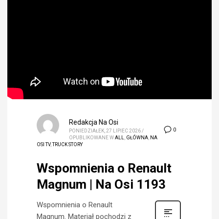
Redakcja Na Osi
0
PONIEDZIAŁEK, 27 LIPIEC 2026
/
OPUBLIKOWANE W
ALL
,
GŁÓWNA
,
NA
OSI TV
,
TRUCK STORY
Wspomnienia o Renault
Magnum | Na Osi 1193
Wspomnienia o Renault
Magnum. Materiał pochodzi z