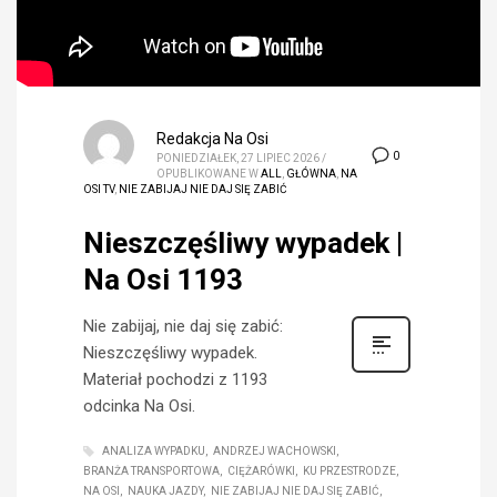
Redakcja Na Osi
0
PONIEDZIAŁEK, 27 LIPIEC 2026
/
OPUBLIKOWANE W
ALL
,
GŁÓWNA
,
NA
OSI TV
,
NIE ZABIJAJ NIE DAJ SIĘ ZABIĆ
Nieszczęśliwy wypadek |
Na Osi 1193
Nie zabijaj, nie daj się zabić:
Nieszczęśliwy wypadek.
Materiał pochodzi z 1193
odcinka Na Osi.
ANALIZA WYPADKU
ANDRZEJ WACHOWSKI
BRANŻA TRANSPORTOWA
CIĘŻARÓWKI
KU PRZESTRODZE
NA OSI
NAUKA JAZDY
NIE ZABIJAJ NIE DAJ SIĘ ZABIĆ