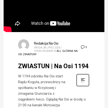
Redakcja Na Osi
0
ŚRODA, 08 LIPIEC 2026
/
OPUBLIKOWANE W
ALL
,
GŁÓWNA
,
NA
OSI
,
ZWIASTUNY
ZWIASTUN | Na Osi 1194
W 1194 odcinku Na Osi start
Rajdu Koguta, przewoźnicy na
spotkaniu w Krzyżowej i
zmagania Grunciarza z
ciągnikiem Iveco. Oglądaj Na Osi w środę o
21:00 na kanale Motowizja.