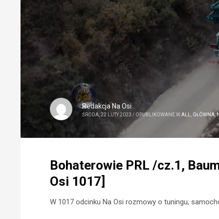
Redakcja Na Osi
ŚRODA, 22 LUTY 2023
/
OPUBLIKOWANE W
ALL
,
GŁÓWNA
,
Bohaterowie PRL /cz.1, Bauma
Osi 1017]
W 1017 odcinku Na Osi rozmowy o tuningu, samocho