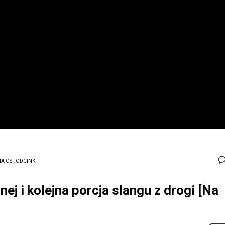
A OSI
,
ODCINKI
ej i kolejna porcja slangu z drogi [Na