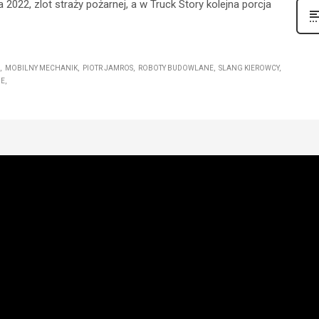
2022, zlot straży pożarnej, a w Truck Story kolejna porcja
MOBILNY MECHANIK
PIOTR JAMROS
ROBOTY BUDOWLANE
SLANG KIEROWCY
IE