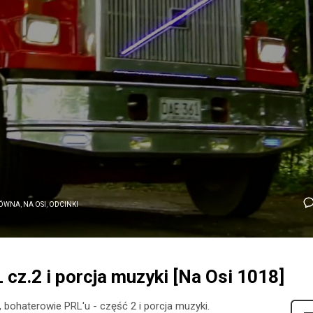
ÓWNA
,
NA OSI
,
ODCINKI
cz.2 i porcja muzyki [Na Osi 1018]
 bohaterowie PRL'u - część 2 i porcja muzyki.