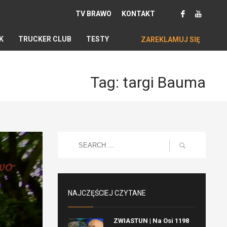
TV BRAWO
KONTAKT
K
TRUCKER CLUB
TESTY
ZAREKLAMUJ SIĘ
Tag: targi Bauma
NAJCZĘŚCIEJ CZYTANE
ZWIASTUN | Na Osi 1198