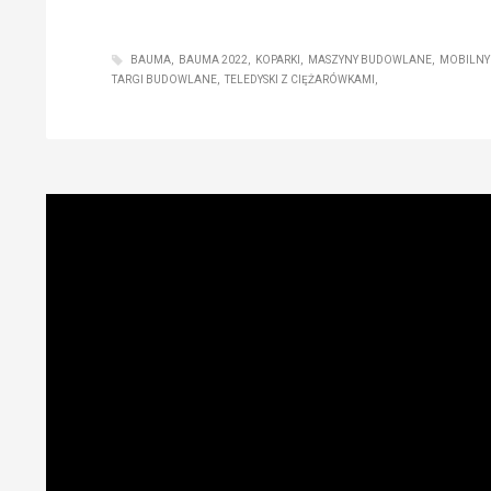
BAUMA
BAUMA 2022
KOPARKI
MASZYNY BUDOWLANE
MOBILNY
TARGI BUDOWLANE
TELEDYSKI Z CIĘŻARÓWKAMI