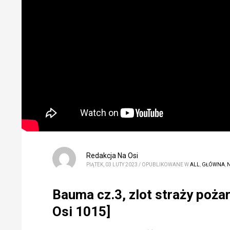
Redakcja Na Osi
PIĄTEK, 03 LUTY 2023
/
OPUBLIKOWANE W
ALL
,
GŁÓWNA
,
N
Bauma cz.3, zlot straży pożarn
Osi 1015]