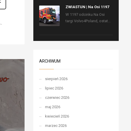
ZWIASTUN | Na Osi 1197
W 1197 odcinku Na Osi
targi Volvo4Poland, ostat...
L
ARCHIWUM
sierpień 2026
lipiec 2026
czerwiec 2026
maj 2026
kwiecień 2026
marzec 2026