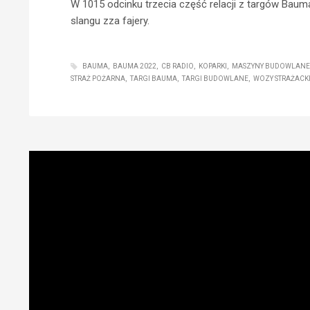
W 1015 odcinku trzecia część relacji z targów Bauma 
slangu zza fajery.
BAUMA
BAUMA 2022
CB RADIO
KOPARKI
MASZYNY BUDOWLANE
STRAŻ POŻARNA
TARGI BAUMA
TARGI BUDOWLANE
WOZY STRAŻACK