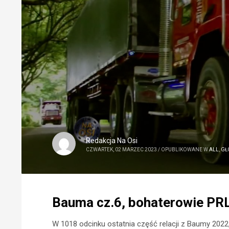
Redakcja Na Osi
CZWARTEK, 02 MARZEC 2023
/
OPUBLIKOWANE W
ALL
,
GŁ
Bauma cz.6, bohaterowie PRL 
W 1018 odcinku ostatnia część relacji z Baumy 2022,