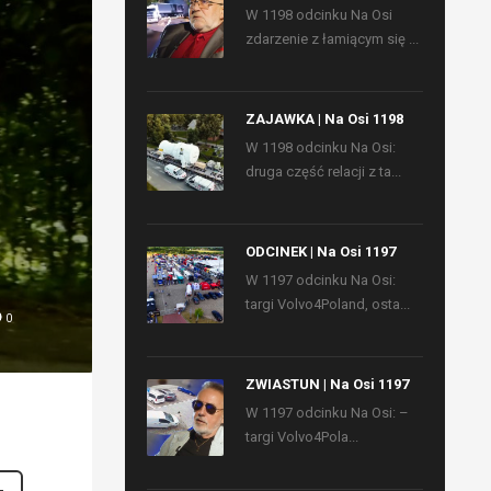
W 1198 odcinku Na Osi
zdarzenie z łamiącym się ...
ZAJAWKA | Na Osi 1198
W 1198 odcinku Na Osi:
druga część relacji z ta...
ODCINEK | Na Osi 1197
W 1197 odcinku Na Osi:
targi Volvo4Poland, osta...
0
ZWIASTUN | Na Osi 1197
W 1197 odcinku Na Osi: –
targi Volvo4Pola...