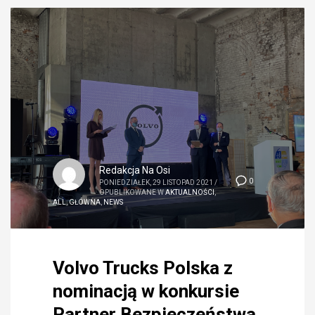
Redakcja Na Osi
0
PONIEDZIAŁEK, 29 LISTOPAD 2021
/
OPUBLIKOWANE W
AKTUALNOŚCI
,
ALL
,
GŁÓWNA
,
NEWS
Volvo Trucks Polska z
nominacją w konkursie
Partner Bezpieczeństwa