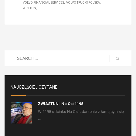
VOLVO FINANCIAL SERVICES
VOLVO TRUCKS POLSKA
WIELTON
NAJCZĘŚCIEJ CZYTANE
ZWIASTUN | Na Osi 1198
W 1198 odcinku Na Osi zdarzenie z łamiącym się
...