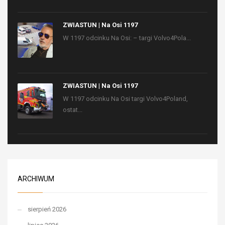
ZWIASTUN | Na Osi 1197
W 1197 odcinku Na Osi: – targi Volvo4Pola...
ZWIASTUN | Na Osi 1197
W 1197 odcinku Na Osi targi Volvo4Poland,
ostat...
ARCHIWUM
sierpień 2026