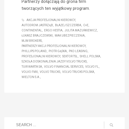
Partnerzy dołączają do grona firm
tworzących ten wyjątkowy program.
AKCJA PROFESJONALNI KIEROWCY
AUTODROM JASTRZĄB
BŁAŻEJ SZCZERBA
C+E
CONTINENTAL
ERGO HESTIA
JULITA MAZURKIEWICZ
ŁUKASZ BRAJCZEWSKI
MAK UBEZPIECZENIA
MJM BROKERS
PARTNERZY AKCJI PROFESJONALNI KIEROWCY
PHILLIPS POLAND
PIOTR GĄSKA
PKO LEASING
PROFESJONALNI KIEROWCY
SEKTOR TSL
SHELL POLSKA
SZKOŁA DOSKONALENIA JAZDY VOLVO TRUCKS
TUIR WARTA SA
VOLVO FINANCIAL SERVICES
VOLVO FL
VOLVO FMX
VOLVO TRUCKS
VOLVO TRUCKS POLSKA
WIELTON S.A.