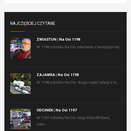
NAJCZĘŚCIEJ CZYTANE
ZWIASTUN | Na Osi 1198
W 1198 odcinku Na Osi zdarzenie z łamiącym się
...
ZAJAWKA | Na Osi 1198
W 1198 odcinku Na Osi: druga część relacji z ta...
ODCINEK | Na Osi 1197
W 1197 odcinku Na Osi: targi Volvo4Poland,
osta...