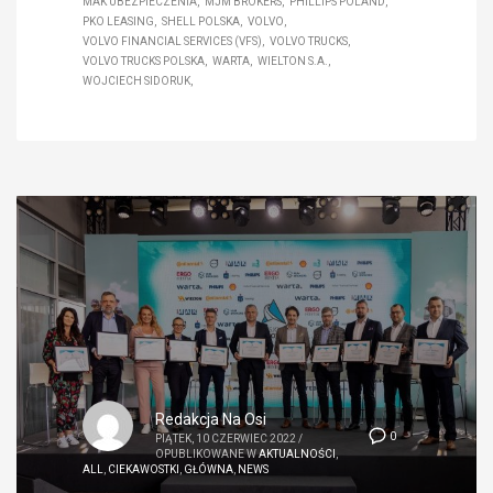
MAK UBEZPIECZENIA
MJM BROKERS
PHILLIPS POLAND
PKO LEASING
SHELL POLSKA
VOLVO
VOLVO FINANCIAL SERVICES (VFS)
VOLVO TRUCKS
VOLVO TRUCKS POLSKA
WARTA
WIELTON S.A.
WOJCIECH SIDORUK
Redakcja Na Osi
0
PIĄTEK, 10 CZERWIEC 2022
/
OPUBLIKOWANE W
AKTUALNOŚCI
,
ALL
,
CIEKAWOSTKI
,
GŁÓWNA
,
NEWS