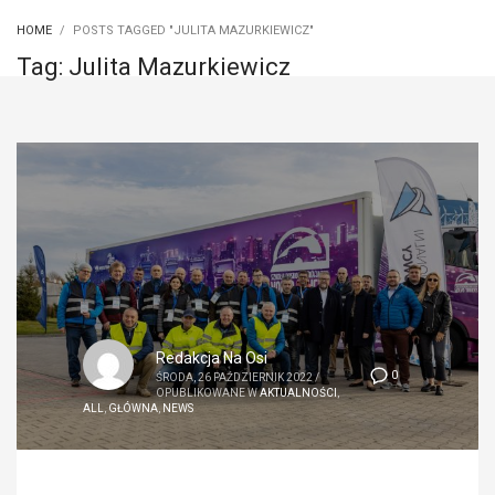
HOME
POSTS TAGGED "JULITA MAZURKIEWICZ"
Tag: Julita Mazurkiewicz
Redakcja Na Osi
0
ŚRODA, 26 PAŹDZIERNIK 2022
/
OPUBLIKOWANE W
AKTUALNOŚCI
,
ALL
,
GŁÓWNA
,
NEWS