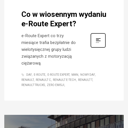
Co w wiosennym wydaniu
e-Route Expert?
e-Route Expert co trzy
miesiące trafia bezpłatnie do
wielotysięcznej grupy ludzi
związanych z motoryzacją
ciężarową.
DAF
E-ROUTE
E-ROUTE EXPERT
MAN
NOWY DAF
RENAULT
RENAULT C
RENAULT E-TECH
RENAULT T
RENAULT TRUCKS
ZERO EMISJI