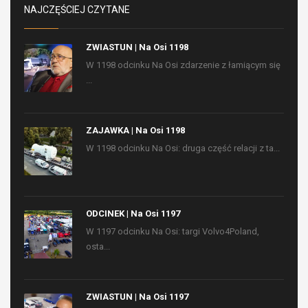
NAJCZĘŚCIEJ CZYTANE
ZWIASTUN | Na Osi 1198
W 1198 odcinku Na Osi zdarzenie z łamiącym się
...
ZAJAWKA | Na Osi 1198
W 1198 odcinku Na Osi: druga część relacji z ta...
ODCINEK | Na Osi 1197
W 1197 odcinku Na Osi: targi Volvo4Poland,
osta...
ZWIASTUN | Na Osi 1197