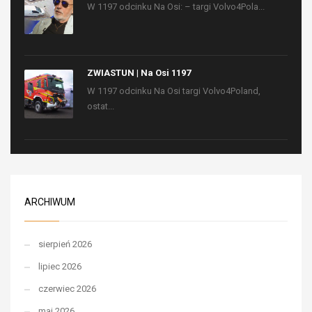
W 1197 odcinku Na Osi: – targi Volvo4Pola...
ZWIASTUN | Na Osi 1197
W 1197 odcinku Na Osi targi Volvo4Poland,
ostat...
ARCHIWUM
sierpień 2026
lipiec 2026
czerwiec 2026
maj 2026