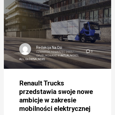
Redakcja Na Osi
0
CZWARTEK, 10 MARZEC 2022
/
OPUBLIKOWANE W
AKTUALNOŚCI
,
ALL
,
GŁÓWNA
,
NEWS
Renault Trucks
przedstawia swoje nowe
ambicje w zakresie
mobilności elektrycznej