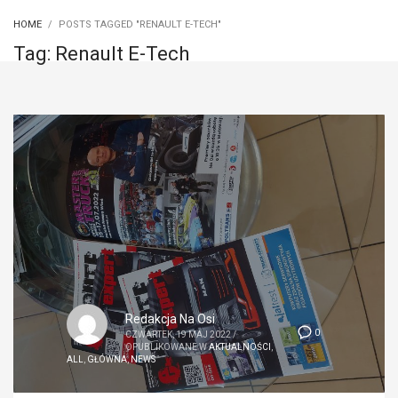
HOME
POSTS TAGGED "RENAULT E-TECH"
Tag: Renault E-Tech
Redakcja Na Osi
0
CZWARTEK, 19 MAJ 2022
/
OPUBLIKOWANE W
AKTUALNOŚCI
,
ALL
,
GŁÓWNA
,
NEWS