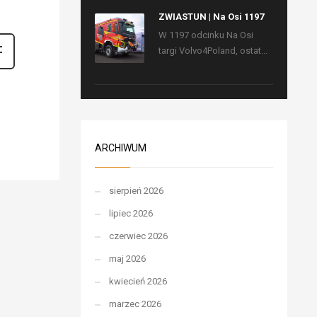
ZWIASTUN | Na Osi 1197
W 1197 odcinku Na Osi
targi Volvo4Poland, ostat...
ARCHIWUM
sierpień 2026
lipiec 2026
czerwiec 2026
maj 2026
kwiecień 2026
marzec 2026