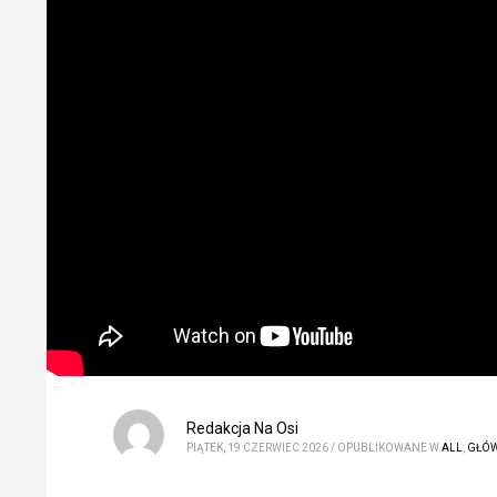
Redakcja Na Osi
PIĄTEK, 19 CZERWIEC 2026
/
OPUBLIKOWANE W
ALL
,
GŁÓ