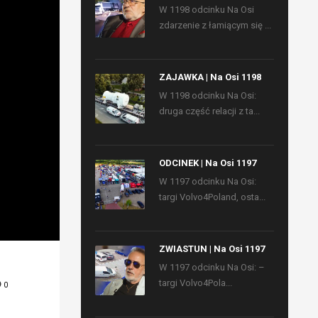
W 1198 odcinku Na Osi
zdarzenie z łamiącym się ...
ZAJAWKA | Na Osi 1198
W 1198 odcinku Na Osi:
druga część relacji z ta...
ODCINEK | Na Osi 1197
W 1197 odcinku Na Osi:
targi Volvo4Poland, osta...
ZWIASTUN | Na Osi 1197
W 1197 odcinku Na Osi: –
targi Volvo4Pola...
0