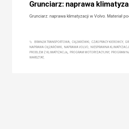
Grunciarz: naprawa klimatyzac
Grunciarz: naprawa klimatyzacji w Volvo. Materiał p
BRANŻA TRANSPORTOWA
CIĘŻARÓWKI
CZAS PRACY KIEROWCY
GR
NAPRAWA CIĘŻARÓWKI
NAPRAWA VOLVO
NIESPRAWNA KLIMATYZAC
PROBLEM Z KLIMATYZACJĄ
PROGRAM MOTORYZACYJNY
PROGRAM NA
WARSZTAT