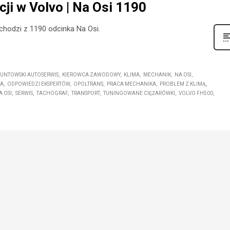
ji w Volvo | Na Osi 1190
ochodzi z 1190 odcinka Na Osi.
UNTOWSKI AUTOSERWIS
KIEROWCA ZAWODOWY
KLIMA
MECHANIK
NA OSI
JA
ODPOWIEDZI EKSPERTÓW
OPOLTRANS
PRACA MECHANIKA
PROBLEM Z KLIMĄ
 OSI
SERWIS
TACHOGRAF
TRANSPORT
TUNINGOWANE CIĘŻARÓWKI
VOLVO FH500