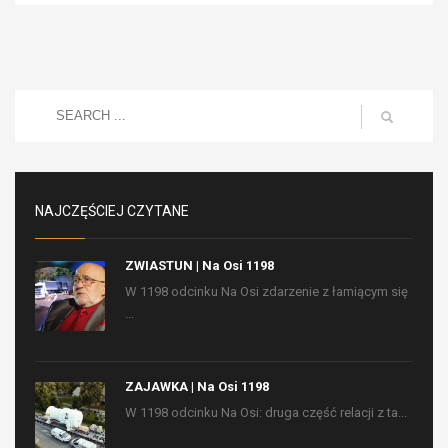
NAJCZĘŚCIEJ CZYTANE
ZWIASTUN | Na Osi 1198
W 1198 odcinku Na Osi zdarzenie z łamiącym się
...
ZAJAWKA | Na Osi 1198
W 1198 odcinku Na Osi: druga część relacji z ta...