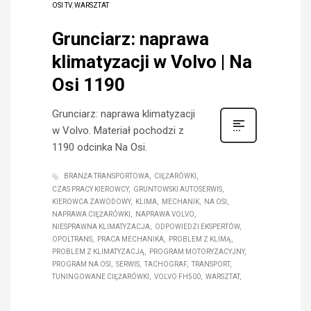
OSI TV
,
WARSZTAT
Grunciarz: naprawa
klimatyzacji w Volvo | Na
Osi 1190
Grunciarz: naprawa klimatyzacji
w Volvo. Materiał pochodzi z
1190 odcinka Na Osi.
BRANŻA TRANSPORTOWA
CIĘŻARÓWKI
CZAS PRACY KIEROWCY
GRUNTOWSKI AUTOSERWIS
KIEROWCA ZAWODOWY
KLIMA
MECHANIK
NA OSI
NAPRAWA CIĘŻARÓWKI
NAPRAWA VOLVO
NIESPRAWNA KLIMATYZACJA
ODPOWIEDZI EKSPERTÓW
OPOLTRANS
PRACA MECHANIKA
PROBLEM Z KLIMĄ
PROBLEM Z KLIMATYZACJĄ
PROGRAM MOTORYZACYJNY
PROGRAM NA OSI
SERWIS
TACHOGRAF
TRANSPORT
TUNINGOWANE CIĘŻARÓWKI
VOLVO FH500
WARSZTAT