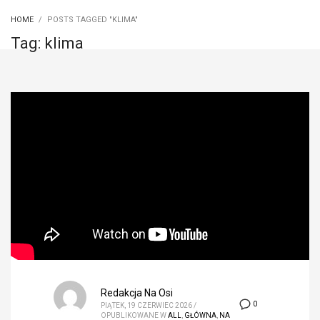
HOME
POSTS TAGGED "KLIMA"
Tag: klima
Redakcja Na Osi
0
PIĄTEK, 19 CZERWIEC 2026
/
OPUBLIKOWANE W
ALL
,
GŁÓWNA
,
NA