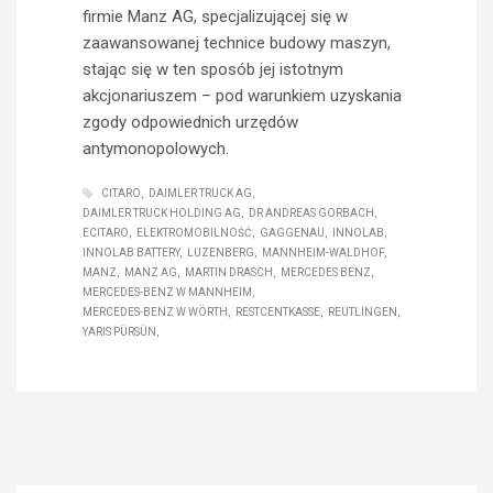
firmie Manz AG, specjalizującej się w
zaawansowanej technice budowy maszyn,
stając się w ten sposób jej istotnym
akcjonariuszem – pod warunkiem uzyskania
zgody odpowiednich urzędów
antymonopolowych.
CITARO
DAIMLER TRUCK AG
DAIMLER TRUCK HOLDING AG
DR ANDREAS GORBACH
ECITARO
ELEKTROMOBILNOŚĆ
GAGGENAU
INNOLAB
INNOLAB BATTERY
LUZENBERG
MANNHEIM-WALDHOF
MANZ
MANZ AG
MARTIN DRASCH
MERCEDES BENZ
MERCEDES-BENZ W MANNHEIM
MERCEDES-BENZ W WÖRTH
RESTCENTKASSE
REUTLINGEN
YARIS PÜRSÜN