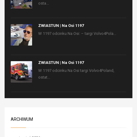
osta...
ZWIASTUN | Na Osi 1197
W 1197 odcinku Na Osi: – targi Volvo4Pola...
ZWIASTUN | Na Osi 1197
W 1197 odcinku Na Osi targi Volvo4Poland,
ostat...
ARCHIWUM