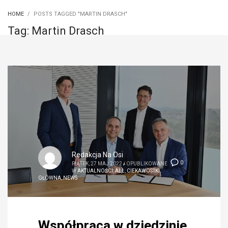
HOME
POSTS TAGGED "MARTIN DRASCH"
Tag: Martin Drasch
Redakcja Na Osi
0
PIĄTEK, 27 MAJ 2022
/
OPUBLIKOWANE
W
AKTUALNOŚCI
,
ALL
,
CIEKAWOSTKI
,
GŁÓWNA
,
NEWS
Współpraca w dziedzinie