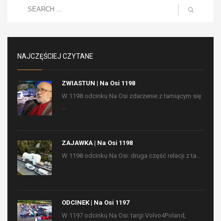
NAJCZĘŚCIEJ CZYTANE
ZWIASTUN | Na Osi 1198
W 1198 odcinku Na Osi zdarzenie z łamiącym się
...
ZAJAWKA | Na Osi 1198
W 1198 odcinku Na Osi: druga część relacji z ta...
ODCINEK | Na Osi 1197
W 1197 odcinku Na Osi: targi Volvo4Poland,