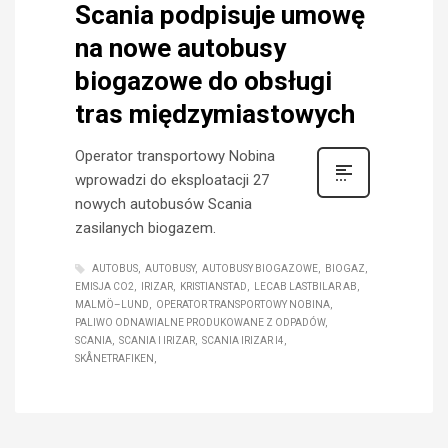
Scania podpisuje umowę
na nowe autobusy
biogazowe do obsługi
tras międzymiastowych
Operator transportowy Nobina
wprowadzi do eksploatacji 27
nowych autobusów Scania
zasilanych biogazem.
AUTOBUS
AUTOBUSY
AUTOBUSY BIOGAZOWE
BIOGAZ
EMISJA CO2
IRIZAR
KRISTIANSTAD
LECAB LASTBILAR AB
MALMÖ–LUND
OPERATOR TRANSPORTOWY NOBINA
PALIWO ODNAWIALNE PRODUKOWANE Z ODPADÓW
SCANIA
SCANIA I IRIZAR
SCANIA IRIZAR I4
SKÅNETRAFIKEN