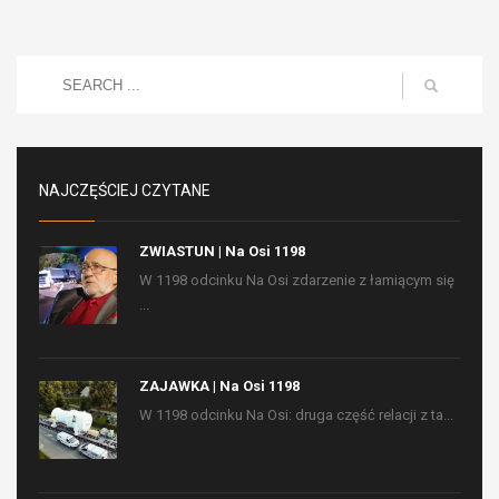
NAJCZĘŚCIEJ CZYTANE
ZWIASTUN | Na Osi 1198
W 1198 odcinku Na Osi zdarzenie z łamiącym się
...
ZAJAWKA | Na Osi 1198
W 1198 odcinku Na Osi: druga część relacji z ta...