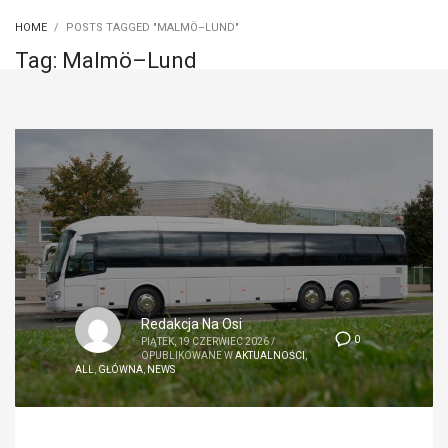
HOME
POSTS TAGGED "MALMÖ–LUND"
Tag: Malmö–Lund
Redakcja Na Osi
0
PIĄTEK, 19 CZERWIEC 2026
/
OPUBLIKOWANE W
AKTUALNOŚCI
,
ALL
,
GŁÓWNA
,
NEWS