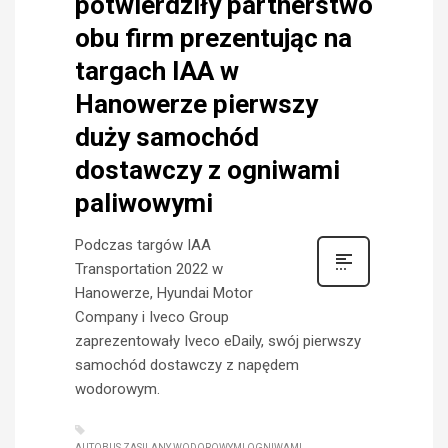
potwierdziły partnerstwo
obu firm prezentując na
targach IAA w
Hanowerze pierwszy
duży samochód
dostawczy z ogniwami
paliwowymi
Podczas targów IAA
Transportation 2022 w
Hanowerze, Hyundai Motor
Company i Iveco Group
zaprezentowały Iveco eDaily, swój pierwszy
samochód dostawczy z napędem
wodorowym.
AUTOBUS ZASILANY WODOROWYMI OGNIWAMI