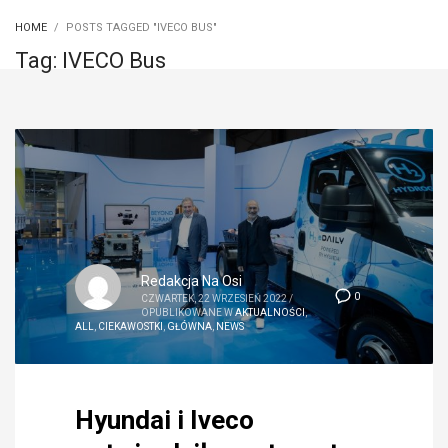
HOME
POSTS TAGGED "IVECO BUS"
Tag: IVECO Bus
Redakcja Na Osi
0
CZWARTEK, 22 WRZESIEŃ 2022
/
OPUBLIKOWANE W
AKTUALNOŚCI
,
ALL
,
CIEKAWOSTKI
,
GŁÓWNA
,
NEWS
Hyundai i Iveco