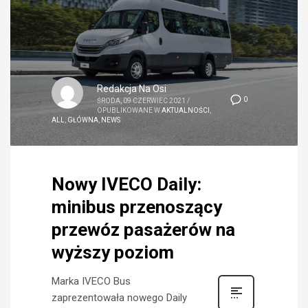
Redakcja Na Osi
0
ŚRODA, 09 CZERWIEC 2021
/
OPUBLIKOWANE W
AKTUALNOŚCI
,
ALL
,
GŁÓWNA
,
NEWS
Nowy IVECO Daily:
minibus przenoszący
przewóz pasażerów na
wyższy poziom
Marka IVECO Bus
zaprezentowała nowego Daily