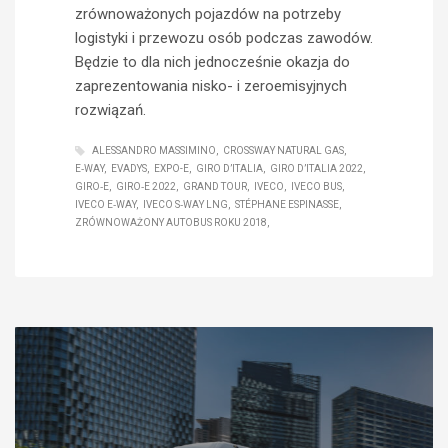
zrównoważonych pojazdów na potrzeby
logistyki i przewozu osób podczas zawodów.
Będzie to dla nich jednocześnie okazja do
zaprezentowania nisko- i zeroemisyjnych
rozwiązań.
ALESSANDRO MASSIMINO
CROSSWAY NATURAL GAS
E‑WAY
EVADYS
EXPO-E
GIRO D’ITALIA
GIRO D’ITALIA 2022
GIRO‑E
GIRO‑E 2022
GRAND TOUR
IVECO
IVECO BUS
IVECO E‑WAY
IVECO S‑WAY LNG
STÉPHANE ESPINASSE
ZRÓWNOWAŻONY AUTOBUS ROKU 2018