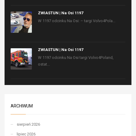
ZWIASTUN | Na Osi 1197
W 1197 odcinku Na Osi: – targi Volvo4Pola...
ZWIASTUN | Na Osi 1197
W 1197 odcinku Na Osi targi Volvo4Poland,
ostat...
ARCHIWUM
sierpień 2026
lipiec 2026