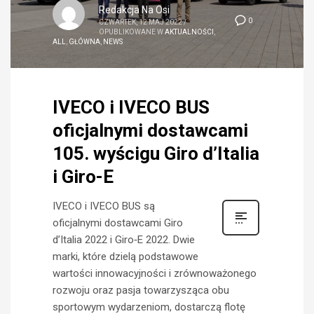
Redakcja Na Osi
0
CZWARTEK, 12 MAJ 2022
/
OPUBLIKOWANE W
AKTUALNOŚCI
,
ALL
,
GŁÓWNA
,
NEWS
IVECO i IVECO BUS
oficjalnymi dostawcami
105. wyścigu Giro d’Italia
i Giro-E
IVECO i IVECO BUS są
oficjalnymi dostawcami Giro
d’Italia 2022 i Giro‑E 2022. Dwie
marki, które dzielą podstawowe
wartości innowacyjności i zrównoważonego
rozwoju oraz pasja towarzysząca obu
sportowym wydarzeniom, dostarczą flotę