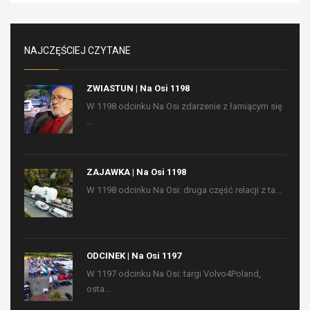
NAJCZĘŚCIEJ CZYTANE
ZWIASTUN | Na Osi 1198
W 1198 odcinku Na Osi zdarzenie z łamiącym się
...
ZAJAWKA | Na Osi 1198
W 1198 odcinku Na Osi: druga część relacji z ta...
ODCINEK | Na Osi 1197
W 1197 odcinku Na Osi: targi Volvo4Poland,
osta...