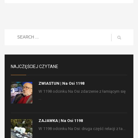
NAJCZĘŚCIEJ CZYTANE
ZWIASTUN | Na Osi 1198
W 1198 odcinku Na Osi zdarzenie z łamiącym się
...
ZAJAWKA | Na Osi 1198
W 1198 odcinku Na Osi: druga część relacji z ta...