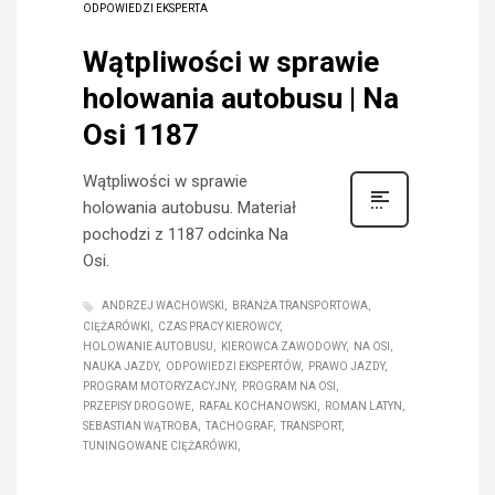
ODPOWIEDZI EKSPERTA
Wątpliwości w sprawie
holowania autobusu | Na
Osi 1187
Wątpliwości w sprawie
holowania autobusu. Materiał
pochodzi z 1187 odcinka Na
Osi.
ANDRZEJ WACHOWSKI
BRANŻA TRANSPORTOWA
CIĘŻARÓWKI
CZAS PRACY KIEROWCY
HOLOWANIE AUTOBUSU
KIEROWCA ZAWODOWY
NA OSI
NAUKA JAZDY
ODPOWIEDZI EKSPERTÓW
PRAWO JAZDY
PROGRAM MOTORYZACYJNY
PROGRAM NA OSI
PRZEPISY DROGOWE
RAFAŁ KOCHANOWSKI
ROMAN LATYN
SEBASTIAN WĄTROBA
TACHOGRAF
TRANSPORT
TUNINGOWANE CIĘŻARÓWKI