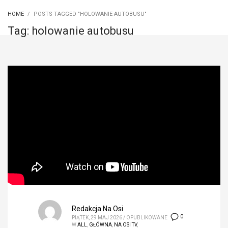
HOME
POSTS TAGGED "HOLOWANIE AUTOBUSU"
Tag: holowanie autobusu
Redakcja Na Osi
0
PIĄTEK, 29 MAJ 2026
/
OPUBLIKOWANE
W
ALL
,
GŁÓWNA
,
NA OSI TV
,