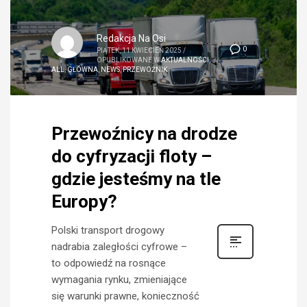
Redakcja Na Osi
0
PIĄTEK, 11 KWIECIEŃ 2025
/
OPUBLIKOWANE W
AKTUALNOŚCI
,
ALL
,
GŁÓWNA
,
NEWS
,
PRZEWOŹNIK
Przewoźnicy na drodze
do cyfryzacji floty –
gdzie jesteśmy na tle
Europy?
Polski transport drogowy
nadrabia zaległości cyfrowe –
to odpowiedź na rosnące
wymagania rynku, zmieniające
się warunki prawne, konieczność