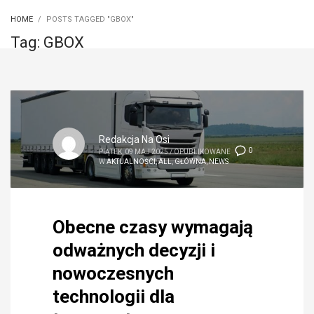
HOME
POSTS TAGGED "GBOX"
Tag: GBOX
Redakcja Na Osi
0
PIĄTEK, 09 MAJ 2025
/
OPUBLIKOWANE
W
AKTUALNOŚCI
,
ALL
,
GŁÓWNA
,
NEWS
Obecne czasy wymagają
odważnych decyzji i
nowoczesnych
technologii dla