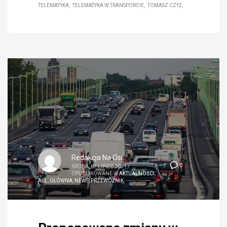
TELEMATYKA
TELEMATYKA W TRANSPORCIE
TOMASZ CZYŻ
Redakcja Na Osi
0
ŚRODA, 07 LIPIEC 2021
/
OPUBLIKOWANE W
AKTUALNOŚCI
,
ALL
,
GŁÓWNA
,
NEWS
,
PRZEWOŹNIK