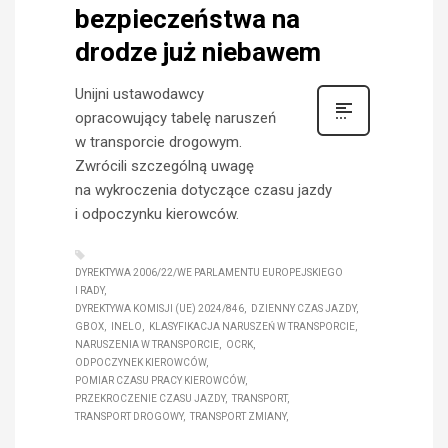
bezpieczeństwa na
drodze już niebawem
Unijni ustawodawcy
opracowujący tabelę naruszeń
w transporcie drogowym.
Zwrócili szczególną uwagę
na wykroczenia dotyczące czasu jazdy
i odpoczynku kierowców.
DYREKTYWA 2006/22/WE PARLAMENTU EUROPEJSKIEGO
I RADY
DYREKTYWA KOMISJI (UE) 2024/846
DZIENNY CZAS JAZDY
GBOX
INELO
KLASYFIKACJA NARUSZEŃ W TRANSPORCIE
NARUSZENIA W TRANSPORCIE
OCRK
ODPOCZYNEK KIEROWCÓW
POMIAR CZASU PRACY KIEROWCÓW
PRZEKROCZENIE CZASU JAZDY
TRANSPORT
TRANSPORT DROGOWY
TRANSPORT ZMIANY