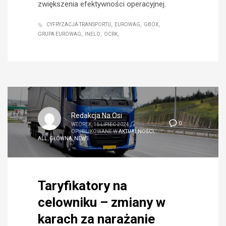
zwiększenia efektywności operacyjnej.
CYFRYZACJA TRANSPORTU
EUROWAG
GBOX
GRUPA EUROWAG
INELO
OCRK
Redakcja Na Osi
0
WTOREK, 16 LIPIEC 2024
/
OPUBLIKOWANE W
AKTUALNOŚCI
,
ALL
,
GŁÓWNA
,
NEWS
Taryfikatory na
celowniku – zmiany w
karach za narażanie