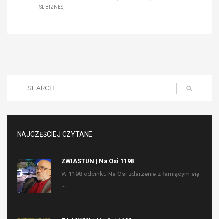
TSL BIZNES
NAJCZĘŚCIEJ CZYTANE
ZWIASTUN | Na Osi 1198
W 1198 odcinku Na Osi zdarzenie z łamiącym się
...