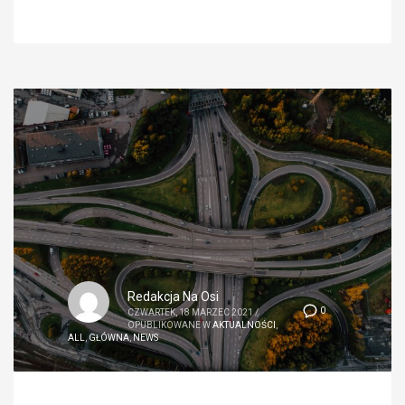
Redakcja Na Osi
0
CZWARTEK, 18 MARZEC 2021
/
OPUBLIKOWANE W
AKTUALNOŚCI
,
ALL
,
GŁÓWNA
,
NEWS