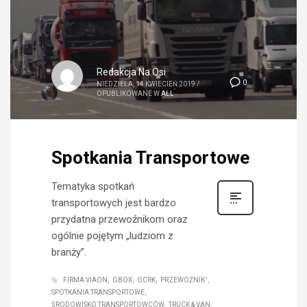
Redakcja Na Osi
0
NIEDZIELA, 14 KWIECIEŃ 2019
/
OPUBLIKOWANE W
ALL
Spotkania Transportowe
Tematyka spotkań
transportowych jest bardzo
przydatna przewoźnikom oraz
ogólnie pojętym „ludziom z
branży”.
FIRMA VIAON
GBOX
OCRK
PRZEWOŹNIK '
SPOTKANIA TRANSPORTOWE
ŚRODOWISKO TRANSPORTOWCÓW
TRUCK & VAN