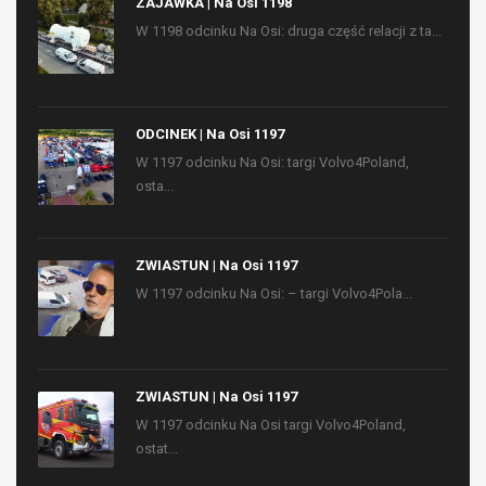
ZAJAWKA | Na Osi 1198
W 1198 odcinku Na Osi: druga część relacji z ta...
ODCINEK | Na Osi 1197
W 1197 odcinku Na Osi: targi Volvo4Poland,
osta...
ZWIASTUN | Na Osi 1197
W 1197 odcinku Na Osi: – targi Volvo4Pola...
ZWIASTUN | Na Osi 1197
W 1197 odcinku Na Osi targi Volvo4Poland,
ostat...