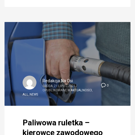
Redakcja Na Osi
0
ŚRODA, 21 LIPIEC 2021
/
OPUBLIKOWANE W
AKTUALNOŚCI
,
ALL
,
NEWS
Paliwowa ruletka –
kierowcę zawodowego