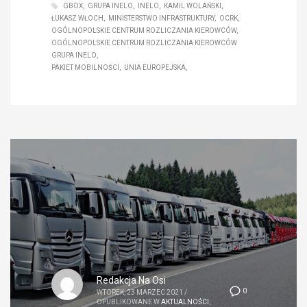
GBOX
GRUPA INELO
INELO
KAMIL WOLAŃSKI
ŁUKASZ WŁOCH
MINISTERSTWO INFRASTRUKTURY
OCRK
OGÓLNOPOLSKIE CENTRUM ROZLICZANIA KIEROWCÓW
OGÓLNOPOLSKIE CENTRUM ROZLICZANIA KIEROWCÓW
GRUPA INELO
PAKIET MOBILNOŚCI
UNIA EUROPEJSKA
Redakcja Na Osi
0
WTOREK, 23 MARZEC 2021
/
OPUBLIKOWANE W
AKTUALNOŚCI
,