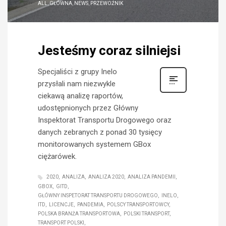
ALL
,
GŁÓWNA
,
NEWS
,
PRZEWOŹNIK
Jesteśmy coraz silniejsi
Specjaliści z grupy Inelo
przysłali nam niezwykle
ciekawą analizę raportów,
udostępnionych przez Główny
Inspektorat Transportu Drogowego oraz
danych zebranych z ponad 30 tysięcy
monitorowanych systemem GBox
ciężarówek.
2020
ANALIZA
ANALIZA 2020
ANALIZA PANDEMII
GBOX
GITD
GŁÓWNY INSPETORAT TRANSPORTU DROGOWEGO
INELO
ITD
LICENCJE
PANDEMIA
POLSCY TRANSPORTOWCY
POLSKA BRANŻA TRANSPORTOWA
POLSKI TRANSPORT
TRANSPORT POLSKI