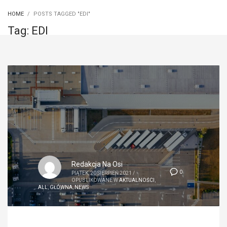
HOME
POSTS TAGGED "EDI"
Tag: EDI
Redakcja Na Osi
0
PIĄTEK, 20 SIERPIEŃ 2021
/
OPUBLIKOWANE W
AKTUALNOŚCI
,
ALL
,
GŁÓWNA
,
NEWS