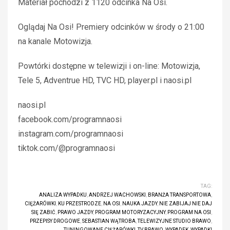
Materiał pochodzi z 1120 odcinka Na Osi.
Oglądaj Na Osi! Premiery odcinków w środy o 21:00
na kanale Motowizja.
Powtórki dostępne w telewizji i on-line: Motowizja,
Tele 5, Adventrue HD, TVC HD, player.pl i naosi.pl
naosi.pl
facebook.com/programnaosi
instagram.com/programnaosi
tiktok.com/@programnaosi
TAG:
ANALIZA WYPADKU
,
ANDRZEJ WACHOWSKI
,
BRANŻA TRANSPORTOWA
,
CIĘŻARÓWKI
,
KU PRZESTRODZE
,
NA OSI
,
NAUKA JAZDY
,
NIE ZABIJAJ NIE DAJ
SIĘ ZABIĆ
,
PRAWO JAZDY
,
PROGRAM MOTORYZACYJNY
,
PROGRAM NA OSI
,
PRZEPISY DROGOWE
,
SEBASTIAN WĄTROBA
,
TELEWIZYJNE STUDIO BRAWO
,
TUNINGOWANE CIĘŻARÓWKI
,
TV BRAWO
,
WYPADEK
,
WYPADKI