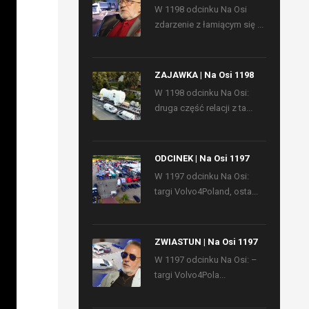
W 1198 odcinku Na Osi
zdarzenie z łamiącym się ...
ZAJAWKA | Na Osi 1198
W 1198 odcinku Na Osi:
druga część relacji z ta...
ODCINEK | Na Osi 1197
W 1197 odcinku Na Osi:
targi Volvo4Poland, osta...
ZWIASTUN | Na Osi 1197
W 1197 odcinku Na Osi: –
targi Volvo4Pola...