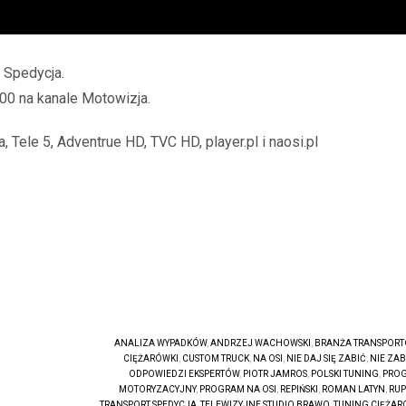
i Spedycja.
00 na kanale Motowizja.
, Tele 5, Adventrue HD, TVC HD, player.pl i naosi.pl
ANALIZA WYPADKÓW
,
ANDRZEJ WACHOWSKI
,
BRANŻA TRANSPOR
CIĘŻARÓWKI
,
CUSTOM TRUCK
,
NA OSI
,
NIE DAJ SIĘ ZABIĆ
,
NIE ZAB
ODPOWIEDZI EKSPERTÓW
,
PIOTR JAMROS
,
POLSKI TUNING
,
PRO
MOTORYZACYJNY
,
PROGRAM NA OSI
,
REPIŃSKI
,
ROMAN LATYN
,
RUP
TRANSPORT SPEDYCJA
,
TELEWIZYJNE STUDIO BRAWO
,
TUNING CIĘŻAR