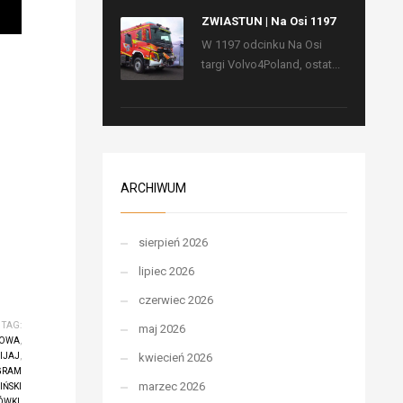
ZWIASTUN | Na Osi 1197
W 1197 odcinku Na Osi
targi Volvo4Poland, ostat...
ARCHIWUM
sierpień 2026
lipiec 2026
czerwiec 2026
TAG:
maj 2026
TOWA
,
IJAJ
,
kwiecień 2026
GRAM
marzec 2026
IŃSKI
ÓWKI
,