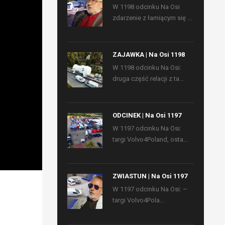
W 1198 odcinku Na Osi
zdarzenie z łamiącym się ...
ZAJAWKA | Na Osi 1198
W 1198 odcinku Na Osi:
druga część relacji z ta...
ODCINEK | Na Osi 1197
W 1197 odcinku Na Osi:
targi Volvo4Poland, osta...
ZWIASTUN | Na Osi 1197
W 1197 odcinku Na Osi: –
targi Volvo4Pola...