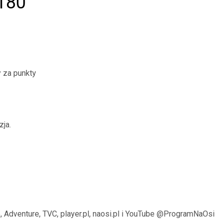
180
 za punkty
zja.
, Adventure, TVC, player.pl, naosi.pl i YouTube @ProgramNaOsi