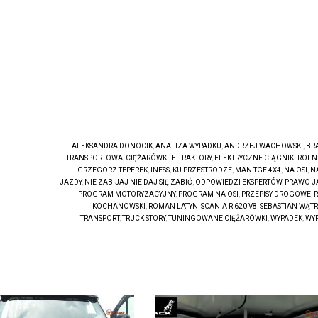
ALEKSANDRA DONOCIK
,
ANALIZA WYPADKU
,
ANDRZEJ WACHOWSKI
,
BR
TRANSPORTOWA
,
CIĘŻARÓWKI
,
E-TRAKTORY
,
ELEKTRYCZNE CIĄGNIKI ROLN
GRZEGORZ TEPEREK
,
INESS
,
KU PRZESTRODZE
,
MAN TGE 4X4
,
NA OSI
,
N
JAZDY
,
NIE ZABIJAJ NIE DAJ SIĘ ZABIĆ
,
ODPOWIEDZI EKSPERTÓW
,
PRAWO J
PROGRAM MOTORYZACYJNY
,
PROGRAM NA OSI
,
PRZEPISY DROGOWE
,
R
KOCHANOWSKI
,
ROMAN LATYN
,
SCANIA R 620 V8
,
SEBASTIAN WĄT
TRANSPORT
,
TRUCK STORY
,
TUNINGOWANE CIĘŻARÓWKI
,
WYPADEK
,
WYP