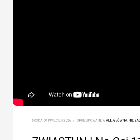
ŚRODA, 01 KWIECIEŃ 2026
/
OPUBLIKOWANE W
ALL
,
GŁÓWNA
,
NIE ZAB