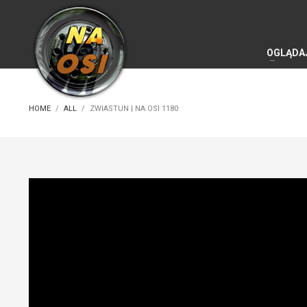
OGLĄDA
HOME
ALL
ZWIASTUN | NA OSI 1180