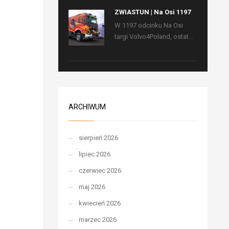
ZWIASTUN | Na Osi 1197
W 1197 odcinku Na Osi
targi Volvo4Poland, ostat...
ARCHIWUM
sierpień 2026
lipiec 2026
czerwiec 2026
maj 2026
kwiecień 2026
marzec 2026