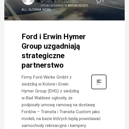
0
WTOREK, 18 STYCZEŃ 2022
/
OPUBLIKOWANE W
AKTUALNOŚCI
,
ALL
,
GŁÓWNA
,
NEWS
Ford i Erwin Hymer
Group uzgadniają
strategiczne
partnerstwo
Firmy Ford-Werke GmbH z
siedzibą w Kolonii i Erwin
Hymer Group (EHG) z siedzibą
w Bad Waldsee ogłosiły, że
podpisały umowę ramową na dostawę
Fordów – Transita i Transita Custom jako
modeli, na bazie których będą powstawać
samochody rekreacyjne i kampery.