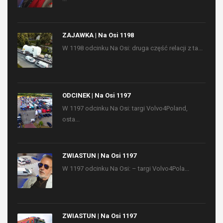
ZAJAWKA | Na Osi 1198
W 1198 odcinku Na Osi: druga część relacji z ta...
ODCINEK | Na Osi 1197
W 1197 odcinku Na Osi: targi Volvo4Poland,
osta...
ZWIASTUN | Na Osi 1197
W 1197 odcinku Na Osi: – targi Volvo4Pola...
ZWIASTUN | Na Osi 1197