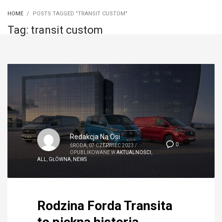
HOME
POSTS TAGGED "TRANSIT CUSTOM"
Tag: transit custom
Redakcja Na Osi
0
ŚRODA, 07 CZERWIEC 2023
/
OPUBLIKOWANE W
AKTUALNOŚCI
,
ALL
,
GŁÓWNA
,
NEWS
Rodzina Forda Transita