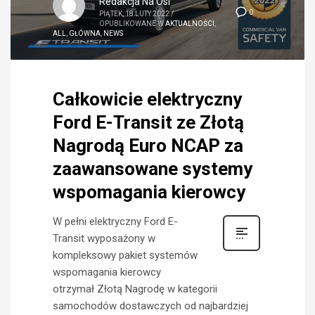
Redakcja Na Osi
0
PIĄTEK, 18 LUTY 2022
/
OPUBLIKOWANE W
AKTUALNOŚCI
,
ALL
,
GŁÓWNA
,
NEWS
Całkowicie elektryczny
Ford E-Transit ze Złotą
Nagrodą Euro NCAP za
zaawansowane systemy
wspomagania kierowcy
W pełni elektryczny Ford E-
Transit wyposażony w
kompleksowy pakiet systemów
wspomagania kierowcy
otrzymał Złotą Nagrodę w kategorii
samochodów dostawczych od najbardziej