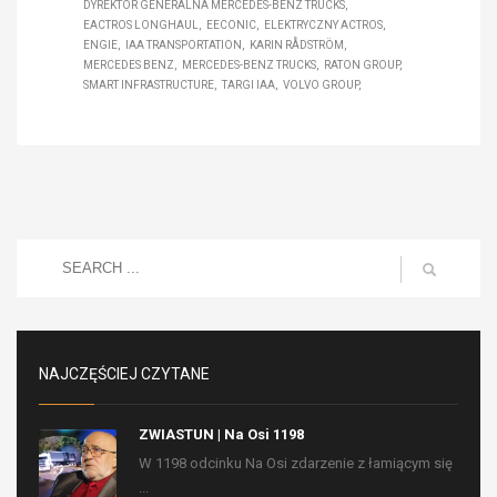
DYREKTOR GENERALNA MERCEDES-BENZ TRUCKS
EACTROS LONGHAUL
EECONIC
ELEKTRYCZNY ACTROS
ENGIE
IAA TRANSPORTATION
KARIN RÅDSTRÖM
MERCEDES BENZ
MERCEDES-BENZ TRUCKS
RATON GROUP
SMART INFRASTRUCTURE
TARGI IAA
VOLVO GROUP
NAJCZĘŚCIEJ CZYTANE
ZWIASTUN | Na Osi 1198
W 1198 odcinku Na Osi zdarzenie z łamiącym się
...