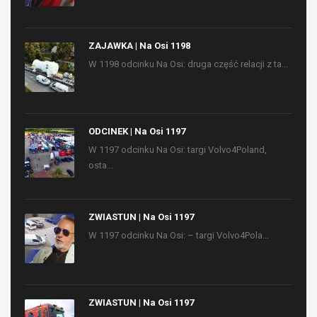
ZAJAWKA | Na Osi 1198
W 1198 odcinku Na Osi: druga część relacji z ta...
ODCINEK | Na Osi 1197
W 1197 odcinku Na Osi: targi Volvo4Poland,
osta...
ZWIASTUN | Na Osi 1197
W 1197 odcinku Na Osi: – targi Volvo4Pola...
ZWIASTUN | Na Osi 1197