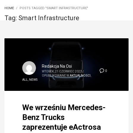
HOME
POSTS TAGGED "SMART INFRASTRUCTURE"
Tag: Smart Infrastructure
Redakcja Na Osi
0
WTOREK, 21 CZERWIEC 2022
/
OPUBLIKOWANE W
AKTUALNOŚCI
,
ALL
,
NEWS
We wrześniu Mercedes-
Benz Trucks
zaprezentuje eActrosa