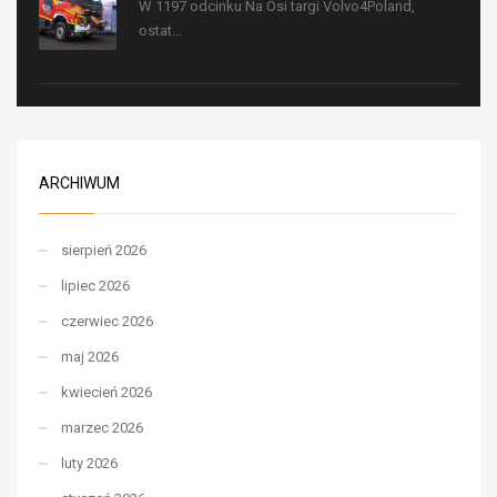
W 1197 odcinku Na Osi targi Volvo4Poland,
ostat...
ARCHIWUM
sierpień 2026
lipiec 2026
czerwiec 2026
maj 2026
kwiecień 2026
marzec 2026
luty 2026