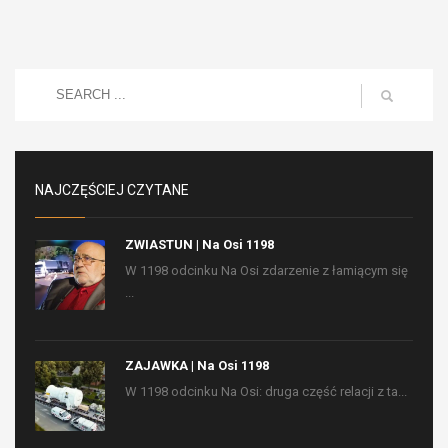
NAJCZĘŚCIEJ CZYTANE
ZWIASTUN | Na Osi 1198
W 1198 odcinku Na Osi zdarzenie z łamiącym się
...
ZAJAWKA | Na Osi 1198
W 1198 odcinku Na Osi: druga część relacji z ta...