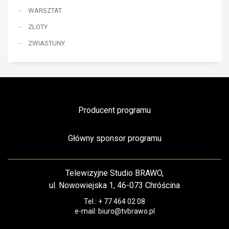
WARSZTAT
ZLOTY
ZWIASTUNY
Producent programu
Główny sponsor programu
Telewizyjne Studio BRAWO,
ul. Nowowiejska 1, 46-073 Chróścina
Tel.: + 77 464 02 08
e-mail: biuro@tvbrawo.pl