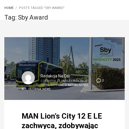
HOME
POSTS TAGGED "SBY AWARD"
Tag: Sby Award
Redakcja Na Osi
0
CZWARTEK, 31 PAŹDZIERNIK 2024
/
OPUBLIKOWANE W
AKTUALNOŚCI
,
ALL
,
GŁÓWNA
,
NEWS
MAN Lion’s City 12 E LE
zachwyca, zdobywając