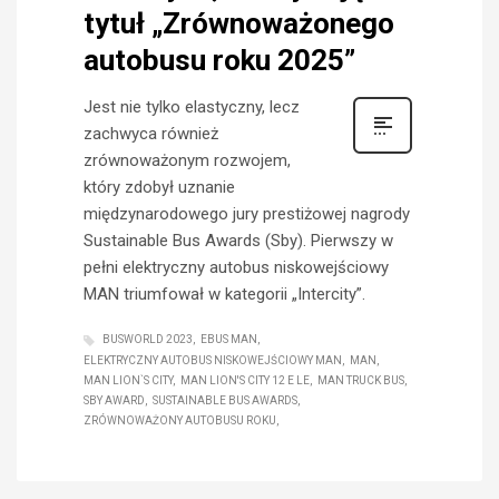
tytuł „Zrównoważonego
autobusu roku 2025”
Jest nie tylko elastyczny, lecz
zachwyca również
zrównoważonym rozwojem,
który zdobył uznanie
międzynarodowego jury prestiżowej nagrody
Sustainable Bus Awards (Sby). Pierwszy w
pełni elektryczny autobus niskowejściowy
MAN triumfował w kategorii „Intercity”.
BUSWORLD 2023
EBUS MAN
ELEKTRYCZNY AUTOBUS NISKOWEJŚCIOWY MAN
MAN
MAN LION`S CITY
MAN LION'S CITY 12 E LE
MAN TRUCK BUS
SBY AWARD
SUSTAINABLE BUS AWARDS
ZRÓWNOWAŻONY AUTOBUSU ROKU