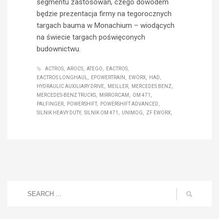
segmentu zastosowań, czego dowodem
będzie prezentacja firmy na tegorocznych
targach bauma w Monachium – wiodących
na świecie targach poświęconych
budownictwu.
ACTROS
AROCS
ATEGO
EACTROS
EACTROS LONGHAUL
EPOWERTRAIN
EWORX
HAD
HYDRAULIC AUXILIARY DRIVE
MEILLER
MERCEDES BENZ
MERCEDES-BENZ TRUCKS
MIRRORCAM
OM 471
PALFINGER
POWERSHIFT
POWERSHIFT ADVANCED
SILNIK HEAVY DUTY
SILNIK OM 471
UNIMOG
ZF EWORX