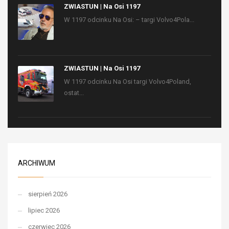
ZWIASTUN | Na Osi 1197
W 1197 odcinku Na Osi: – targi Volvo4Pola...
ZWIASTUN | Na Osi 1197
W 1197 odcinku Na Osi targi Volvo4Poland,
ostat...
ARCHIWUM
sierpień 2026
lipiec 2026
czerwiec 2026