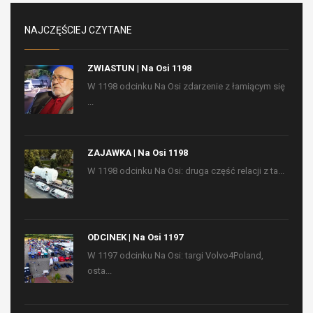
NAJCZĘŚCIEJ CZYTANE
ZWIASTUN | Na Osi 1198
W 1198 odcinku Na Osi zdarzenie z łamiącym się
...
ZAJAWKA | Na Osi 1198
W 1198 odcinku Na Osi: druga część relacji z ta...
ODCINEK | Na Osi 1197
W 1197 odcinku Na Osi: targi Volvo4Poland,
osta...