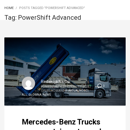
HOME
POSTS TAGGED "POWERSHIFT ADVANCED"
Tag: PowerShift Advanced
Redakcja Na Osi
0
PONIEDZIAŁEK, 27 CZERWIEC 2022
/
OPUBLIKOWANE W
AKTUALNOŚCI
,
ALL
,
GŁÓWNA
,
NEWS
Mercedes-Benz Trucks