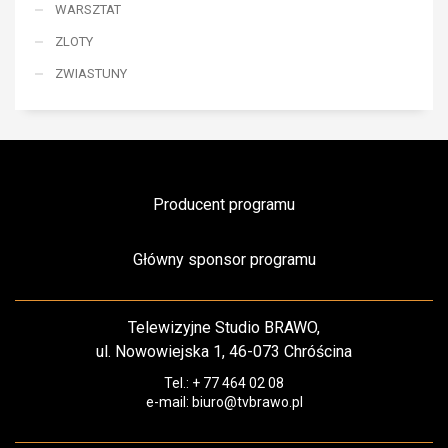
WARSZTAT
ZLOTY
ZWIASTUNY
Producent programu
Główny sponsor programu
Telewizyjne Studio BRAWO,
ul. Nowowiejska 1, 46-073 Chróścina
Tel.: + 77 464 02 08
e-mail: biuro@tvbrawo.pl