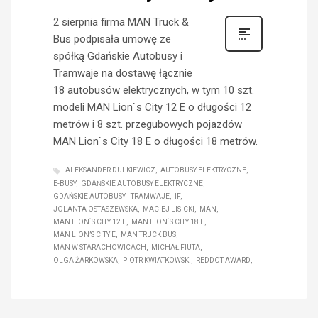
2 sierpnia firma MAN Truck &
Bus podpisała umowę ze
spółką Gdańskie Autobusy i
Tramwaje na dostawę łącznie
18 autobusów elektrycznych, w tym 10 szt.
modeli MAN Lion`s City 12 E o długości 12
metrów i 8 szt. przegubowych pojazdów
MAN Lion`s City 18 E o długości 18 metrów.
ALEKSANDER DULKIEWICZ
AUTOBUSY ELEKTRYCZNE
E-BUSY
GDAŃSKIE AUTOBUSY ELEKTRYCZNE
GDAŃSKIE AUTOBUSY I TRAMWAJE
IF
JOLANTA OSTASZEWSKA
MACIEJ LISICKI
MAN
MAN LION`S CITY 12 E
MAN LION`S CITY 18 E
MAN LION’S CITY E
MAN TRUCK BUS
MAN W STARACHOWICACH
MICHAŁ FIUTA
OLGA ŻARKOWSKA
PIOTR KWIATKOWSKI
REDDOT AWARD