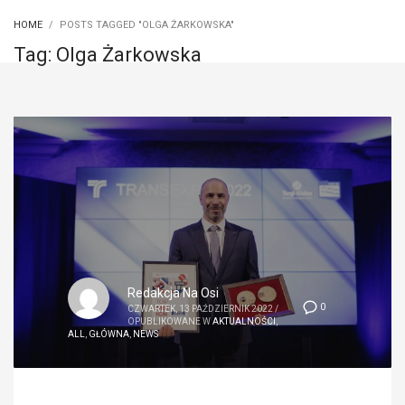
HOME
POSTS TAGGED "OLGA ŻARKOWSKA"
Tag: Olga Żarkowska
Redakcja Na Osi
0
CZWARTEK, 13 PAŹDZIERNIK 2022
/
OPUBLIKOWANE W
AKTUALNOŚCI
,
ALL
,
GŁÓWNA
,
NEWS