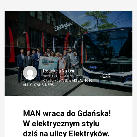
Redakcja Na Osi
0
ŚRODA, 03 SIERPIEŃ 2022
/
OPUBLIKOWANE W
AKTUALNOŚCI
,
ALL
,
GŁÓWNA
,
NEWS
MAN wraca do Gdańska!
W elektrycznym stylu
dziś na ulicy Elektryków.