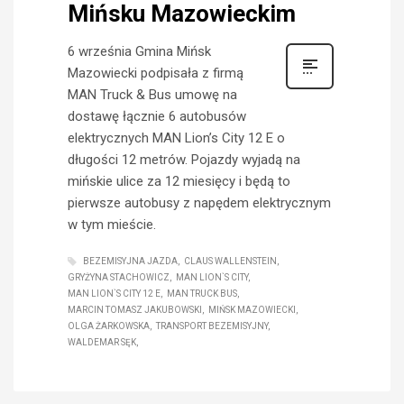
Mińsku Mazowieckim
6 września Gmina Mińsk
Mazowiecki podpisała z firmą
MAN Truck & Bus umowę na
dostawę łącznie 6 autobusów
elektrycznych MAN Lion’s City 12 E o
długości 12 metrów. Pojazdy wyjadą na
mińskie ulice za 12 miesięcy i będą to
pierwsze autobusy z napędem elektrycznym
w tym mieście.
BEZEMISYJNA JAZDA
CLAUS WALLENSTEIN
GRYŻYNA STACHOWICZ
MAN LION`S CITY
MAN LION`S CITY 12 E
MAN TRUCK BUS
MARCIN TOMASZ JAKUBOWSKI
MIŃSK MAZOWIECKI
OLGA ŻARKOWSKA
TRANSPORT BEZEMISYJNY
WALDEMAR SĘK