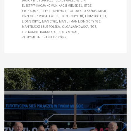
BUS OF THE YEAR 2023
CLAUS WALLENSTEIN
ELEKTRYFIKACJA KOMUNIKACJI MIEJSKIEJ
ETGE
ETGE KOMBI
FLEET LIDER 2021
GOTOWY DO KAŻDEJ MISJI
GRZEGORZ ROGALEWICZ
LION`S CITY E 18
LION'S COACH
LION'S CITY E
MAN ETGE
MAN J
MAN LION`S CITY 18 E
MAN TRUCKS & BUS POLSKA
OLGA ŻARKOWSKA
TGE
TGE KOMBI
TRANSEXPO
ZŁOTY MEDAL
ZŁOTY MEDAL TRANSEXPO 2022