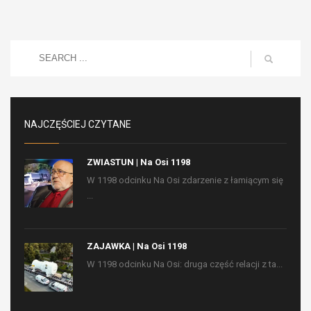
NAJCZĘŚCIEJ CZYTANE
ZWIASTUN | Na Osi 1198
W 1198 odcinku Na Osi zdarzenie z łamiącym się
...
ZAJAWKA | Na Osi 1198
W 1198 odcinku Na Osi: druga część relacji z ta...