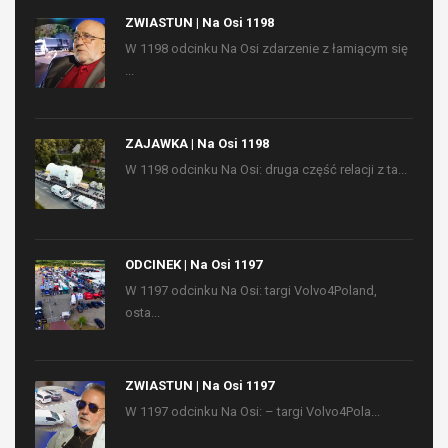
ZWIASTUN | Na Osi 1198
W 1198 odcinku Na Osi zdarzenie z łamiącym się
...
ZAJAWKA | Na Osi 1198
W 1198 odcinku Na Osi: druga część relacji z ta...
ODCINEK | Na Osi 1197
W 1197 odcinku Na Osi: targi Volvo4Poland,
osta...
ZWIASTUN | Na Osi 1197
W 1197 odcinku Na Osi: – targi Volvo4Pola...