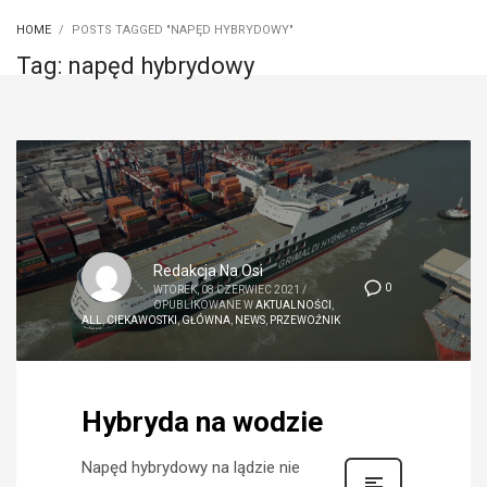
HOME
POSTS TAGGED "NAPĘD HYBRYDOWY"
Tag: napęd hybrydowy
Redakcja Na Osi
0
WTOREK, 08 CZERWIEC 2021
/
OPUBLIKOWANE W
AKTUALNOŚCI
,
ALL
,
CIEKAWOSTKI
,
GŁÓWNA
,
NEWS
,
PRZEWOŹNIK
Hybryda na wodzie
Napęd hybrydowy na lądzie nie