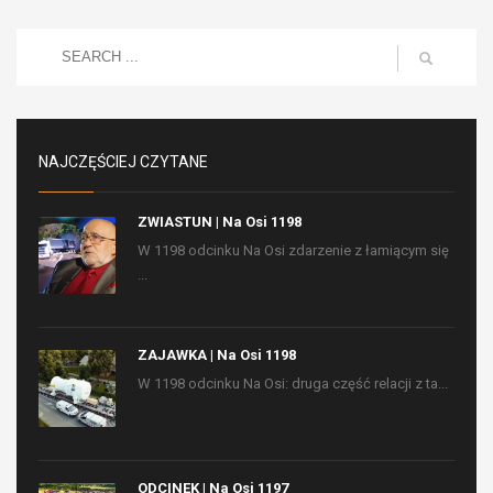
NAJCZĘŚCIEJ CZYTANE
ZWIASTUN | Na Osi 1198
W 1198 odcinku Na Osi zdarzenie z łamiącym się
...
ZAJAWKA | Na Osi 1198
W 1198 odcinku Na Osi: druga część relacji z ta...
ODCINEK | Na Osi 1197