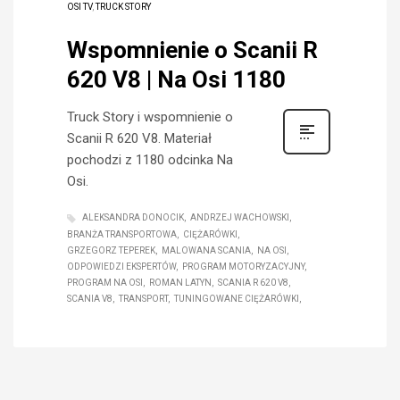
OSI TV
,
TRUCK STORY
Wspomnienie o Scanii R
620 V8 | Na Osi 1180
Truck Story i wspomnienie o
Scanii R 620 V8. Materiał
pochodzi z 1180 odcinka Na
Osi.
ALEKSANDRA DONOCIK
ANDRZEJ WACHOWSKI
BRANŻA TRANSPORTOWA
CIĘŻARÓWKI
GRZEGORZ TEPEREK
MALOWANA SCANIA
NA OSI
ODPOWIEDZI EKSPERTÓW
PROGRAM MOTORYZACYJNY
PROGRAM NA OSI
ROMAN LATYN
SCANIA R 620 V8
SCANIA V8
TRANSPORT
TUNINGOWANE CIĘŻARÓWKI