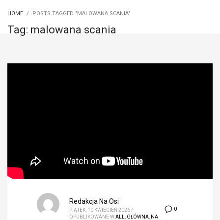
HOME
POSTS TAGGED "MALOWANA SCANIA"
Tag: malowana scania
Redakcja Na Osi
0
PIĄTEK, 10 KWIECIEŃ 2026
/
OPUBLIKOWANE W
ALL
,
GŁÓWNA
,
NA