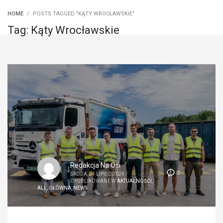
HOME
POSTS TAGGED "KĄTY WROCŁAWSKIE"
Tag: Kąty Wrocławskie
Redakcja Na Osi
0
ŚRODA, 24 LIPIEC 2024
/
OPUBLIKOWANE W
AKTUALNOŚCI
,
ALL
,
GŁÓWNA
,
NEWS