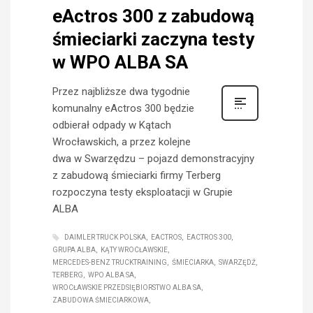
eActros 300 z zabudową
śmieciarki zaczyna testy
w WPO ALBA SA
Przez najbliższe dwa tygodnie
komunalny eActros 300 będzie
odbierał odpady w Kątach
Wrocławskich, a przez kolejne
dwa w Swarzędzu – pojazd demonstracyjny
z zabudową śmieciarki firmy Terberg
rozpoczyna testy eksploatacji w Grupie
ALBA
DAIMLER TRUCK POLSKA
EACTROS
EACTROS 300
GRUPA ALBA
KĄTY WROCŁAWSKIE
MERCEDES-BENZ TRUCKTRAINING
ŚMIECIARKA
SWARZĘDŹ
TERBERG
WPO ALBA SA
WROCŁAWSKIE PRZEDSIĘBIORSTWO ALBA SA
ZABUDOWA ŚMIECIARKOWA