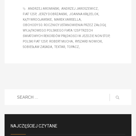
ANDRZEJ AROMIŃSKI
ANDRZEJ JAROSZEWICZ
FIAT 125P
JERZY DOBRZAŃSKI
JOANNA KRĘŻELOK
KĄTY WROCŁAWSKIE
MAREK VARISELLA
OBCHODY 50. ROCZNICY USTANOWIENIA PRZEZ ZAŁOGĘ
WYJĄTKOWEGO POLSKIEGO FIATA 125P TRZECH
ŚWIATOWYCH REKORDÓW PRĘDKOŚCI W JEŹDZIE NON STOP
POLSKI FIAT 125P
ROBERT MUCHA
RYSZARD NOWICKI
SOBIESŁAW ZASADA
TEXTAR
TOPACZ
NAJCZĘŚCIEJ CZYTANE