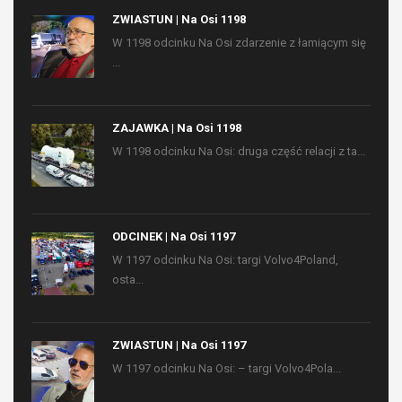
ZWIASTUN | Na Osi 1198
W 1198 odcinku Na Osi zdarzenie z łamiącym się
...
ZAJAWKA | Na Osi 1198
W 1198 odcinku Na Osi: druga część relacji z ta...
ODCINEK | Na Osi 1197
W 1197 odcinku Na Osi: targi Volvo4Poland,
osta...
ZWIASTUN | Na Osi 1197
W 1197 odcinku Na Osi: – targi Volvo4Pola...