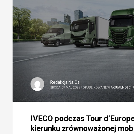
Redakcja Na Osi
ŚRODA, 07 MAJ 2025
/
OPUBLIKOWANE W
AKTUALNOŚCI
,
IVECO podczas Tour d’Europe
kierunku zrównoważonej mobi