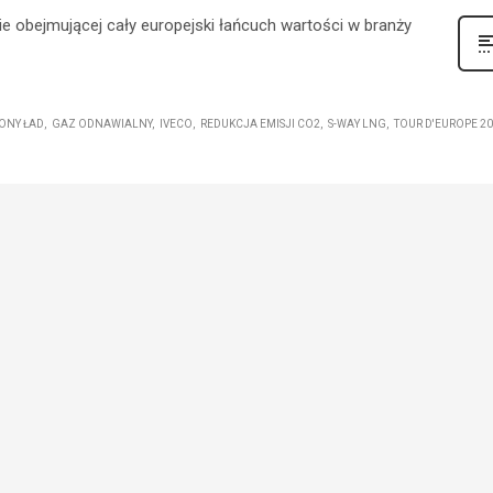
wie obejmującej cały europejski łańcuch wartości w branży
LONY ŁAD
GAZ ODNAWIALNY
IVECO
REDUKCJA EMISJI CO2
S-WAY LNG
TOUR D'EUROPE 2