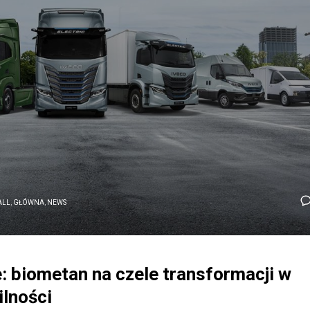
ALL
,
GŁÓWNA
,
NEWS
: biometan na czele transformacji w
lności