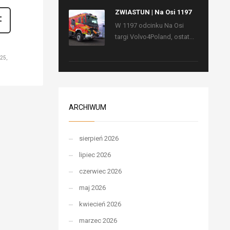
ZWIASTUN | Na Osi 1197
W 1197 odcinku Na Osi
targi Volvo4Poland, ostat...
025
ARCHIWUM
sierpień 2026
lipiec 2026
czerwiec 2026
maj 2026
kwiecień 2026
marzec 2026