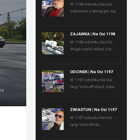
W 1198 odcinku Na Osi
zdarzenie z łamiącym się ...
ZAJAWKA | Na Osi 1198
W 1198 odcinku Na Osi:
druga część relacji z ta...
ODCINEK | Na Osi 1197
W 1197 odcinku Na Osi:
targi Volvo4Poland, osta...
0
ZWIASTUN | Na Osi 1197
W 1197 odcinku Na Osi: –
targi Volvo4Pola...