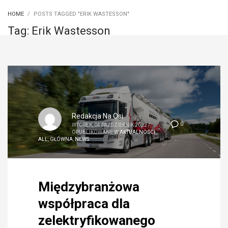
HOME
POSTS TAGGED "ERIK WASTESSON"
Tag: Erik Wastesson
Redakcja Na Osi
0
WTOREK, 04 PAŹDZIERNIK 2022
/
OPUBLIKOWANE W
AKTUALNOŚCI
,
ALL
,
GŁÓWNA
,
NEWS
Międzybranżowa
współpraca dla
zelektryfikowanego