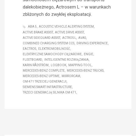
dalekobieżnego, Actrosem L – w warunkach
zbliżonych do zwykłej eksploatacji.
ABA 5
ACOUSTIC VEHICLE ALERTING SYSTEM
ACTIVE BRAKE ASSIST
ACTIVE DRIVE ASSIST
ACTIVE SIDEGUARD ASSIST
ACTROS L
AVAS
COMBINED CHARGING SYSTEM CCS
DRIVING EXPERIENCE
EACTROS
ELEKTROMOBILNOŚĆ
ELEKTRYCZNE SAMOCHODY CIĘŻAROWE
ENGIE
FLEETBOARD
INTELIGENTNE ROZWIĄZANIA
KARIN RÅDSTRÖM
LOGBOOK
MAPPING-TOOL
MERCEDES-BENZ COMPLETE
MERCEDES-BENZ TRUCKS
MERCEDES-BENZ UPTIME
MIRRORCAM
OM 471 TRZECIEJ GENERACJI
SIEMENS SMART INFRASTRUCTURE
TRZECI GENERACJĄ SILNIKA OM 471