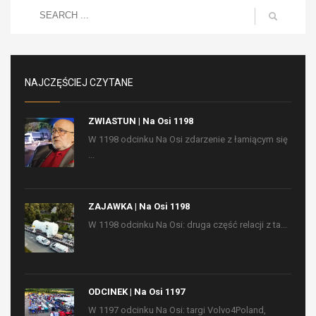
NAJCZĘŚCIEJ CZYTANE
ZWIASTUN | Na Osi 1198
W 1198 odcinku Na Osi zdarzenie z łamiącym się
...
ZAJAWKA | Na Osi 1198
W 1198 odcinku Na Osi: druga część relacji z ta...
ODCINEK | Na Osi 1197
W 1197 odcinku Na Osi: targi Volvo4Poland,