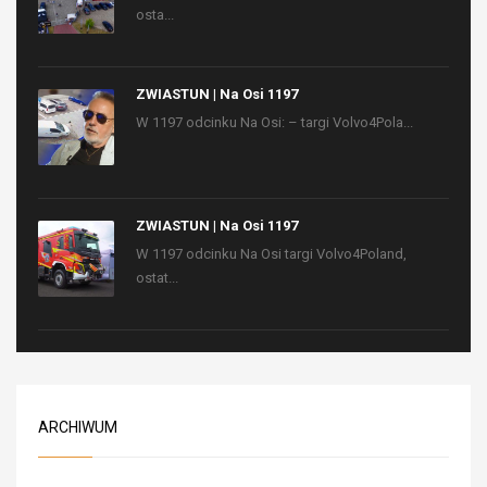
osta...
ZWIASTUN | Na Osi 1197
W 1197 odcinku Na Osi: – targi Volvo4Pola...
ZWIASTUN | Na Osi 1197
W 1197 odcinku Na Osi targi Volvo4Poland,
ostat...
ARCHIWUM