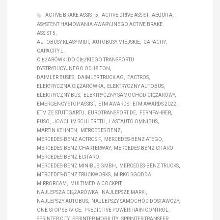
ACTIVE BRAKE ASSIST 5
ACTIVE DRIVE ASSIST
AEQUITA
ASYSTENT HAMOWANIA AWARYJNEGO ACTIVE BRAKE
ASSIST 5
AUTOBUSY KLASY MIDI
AUTOBUSY MIEJSKIE
CAPACITY
CAPACITY L
CIĘŻARÓWKI DO CIĘŻKIEGO TRANSPORTU
DYSTRYBUCYJNEGO OD 18 TON
DAIMLER BUSES
DAIMLER TRUCK AG
EACTROS
ELEKTRYCZNA CIĘŻARÓWKA
ELEKTRYCZNY AUTOBUS
ELEKTRYCZNY BUS
ELEKTRYCZNY SAMOCHÓD CIĘŻARÓWY
EMERGENCY STOP ASSIST
ETM AWARDS
ETM AWARDS 2022
ETM ZE STUTTGARTU
EUROTRANSPORT.DE
FERNFAHRER
FUSO
JOACHIM SCHLERETH
LASTAUTO OMNIBUS
MARTIN KEHNEN
MERCEDES BENZ
MERCEDES-BENZ ACTROS F
MERCEDES-BENZ ATEGO
MERCEDES-BENZ CHARTERWAY
MERCEDES-BENZ CITARO
MERCEDES-BENZ ECITARO
MERCEDES-BENZ MINIBUS GMBH
MERCEDES-BENZ TRUCKS
MERCEDES-BENZ TRUCKWORKS
MIRKO SGODDA
MIRRORCAM
MULTIMEDIA COCKPIT
NAJLEPSZA CIĘŻARÓWKA
NAJLEPSZE MARKI
NAJLEPSZY AUTOBUS
NAJLEPSZY SAMOCHÓD DOSTAWCZY
ONE-STOP SERVICE
PREDICTIVE POWERTRAIN CONTROL
SPRINTER CITY
SPRINTER MOBILITY
SPRINTER TRANSFER