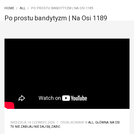
HOME
ALL
PO PROSTU BANDYTYZM | NA OSI 1189
Po prostu bandytyzm | Na Osi 1189
NIEDZIELA, 14 CZERWIEC 2026
/
OPUBLIKOWANE W
ALL
,
GŁÓWNA
,
NA OSI
TV
,
NIE ZABIJAJ NIE DAJ SIĘ ZABIĆ