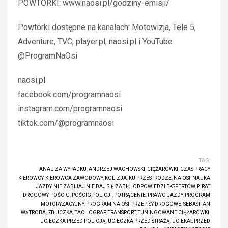
POWTÓRKI: www.naosi.pl/godziny-emisji/
Powtórki dostępne na kanałach: Motowizja, Tele 5,
Adventure, TVC, player.pl, naosi.pl i YouTube
@ProgramNaOsi
naosi.pl
facebook.com/programnaosi
instagram.com/programnaosi
tiktok.com/@programnaosi
TAG:
ANALIZA WYPADKU
,
ANDRZEJ WACHOWSKI
,
CIĘŻARÓWKI
,
CZAS PRACY
KIEROWCY
,
KIEROWCA ZAWODOWY
,
KOLIZJA
,
KU PRZESTRODZE
,
NA OSI
,
NAUKA
JAZDY
,
NIE ZABIJAJ NIE DAJ SIĘ ZABIĆ
,
ODPOWIEDZI EKSPERTÓW
,
PIRAT
DROGOWY
,
POŚCIG
,
POŚCIG POLICJI
,
POTRĄCENIE
,
PRAWO JAZDY
,
PROGRAM
MOTORYZACYJNY
,
PROGRAM NA OSI
,
PRZEPISY DROGOWE
,
SEBASTIAN
WĄTROBA
,
STŁUCZKA
,
TACHOGRAF
,
TRANSPORT
,
TUNINGOWANE CIĘŻARÓWKI
,
UCIECZKA PRZED POLICJĄ
,
UCIECZKA PRZED STRAŻĄ
,
UCIEKAŁ PRZED