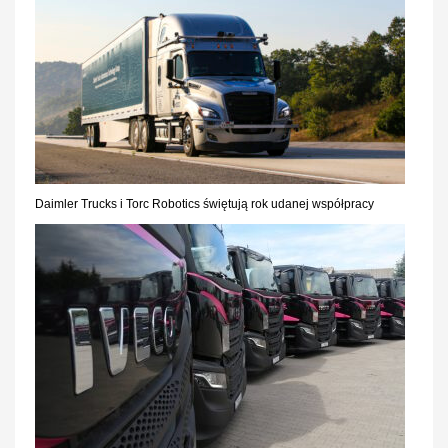
Daimler Trucks i Torc Robotics świętują rok udanej współpracy