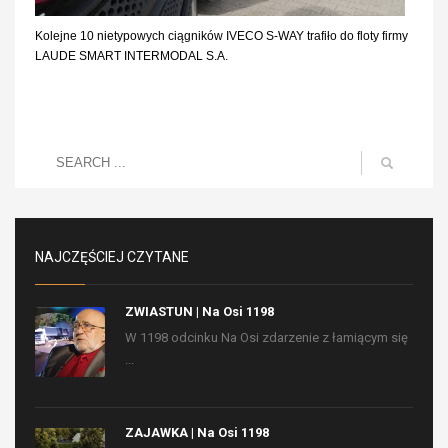
Kolejne 10 nietypowych ciągników IVECO S-WAY trafiło do floty firmy
LAUDE SMART INTERMODAL S.A.
NAJCZĘŚCIEJ CZYTANE
ZWIASTUN | Na Osi 1198
W 1198 odcinku Na Osi zdarzenie z łamiącym się
...
ZAJAWKA | Na Osi 1198