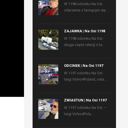
W 1198 odcinku Na Osi
zdarzenie z łamiącym się ...
ZAJAWKA | Na Osi 1198
W 1198 odcinku Na Osi:
druga część relacji z ta...
ODCINEK | Na Osi 1197
W 1197 odcinku Na Osi:
targi Volvo4Poland, osta...
ZWIASTUN | Na Osi 1197
W 1197 odcinku Na Osi: –
targi Volvo4Pola...