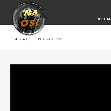
OGLĄDA
HOME
ALL
ODCINEK | NA OSI 1189