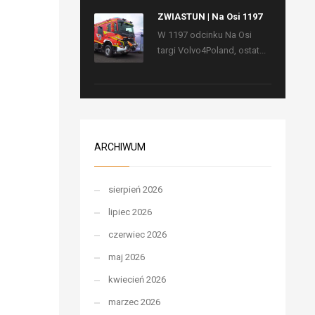
ZWIASTUN | Na Osi 1197
W 1197 odcinku Na Osi
targi Volvo4Poland, ostat...
ARCHIWUM
sierpień 2026
lipiec 2026
czerwiec 2026
maj 2026
kwiecień 2026
marzec 2026