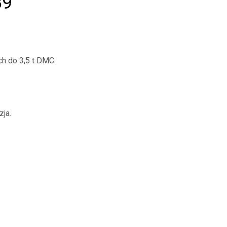
89
ch do 3,5 t DMC
zja.