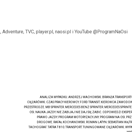
, Adventure, TVC, player.pl, naosi.pl i YouTube @ProgramNaOsi
ANALIZA WYPADKU
,
ANDRZEJ WACHOWSKI
,
BRANŻA TRANSPOR
CIĘŻARÓWKI
,
CZAS PRACY KIEROWCY
,
FORD TRANSIT
,
KIEROWCA ZAWODOW
PRZESTRODZE
,
MB SPRINTER
,
MERCEDES BENZ SPRINTER
,
MERCEDES SPRINTE
OSI
,
NAUKA JAZDY
,
NIE ZABIJAJ NIE DAJ SIĘ ZABIĆ
,
ODPOWIEDZI EKSPE
PRAWO JAZDY
,
PROGRAM MOTORYZACYJNY
,
PROGRAM NA OSI
,
PRZ
DROGOWE
,
RAFAŁ KOCHANOWSKI
,
ROMAN LATYN
,
SEBASTIAN WĄT
TACHOGRAF
,
TATRA T 810
,
TRANSPORT
,
TUNINGOWANE CIĘŻARÓWKI
,
WYP