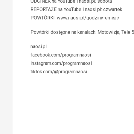
ODCINEK na YouTube i naosi.pl: sobota
REPORTAŻE na YouTube i naosi.pl: czwartek
POWTÓRKI: www.naosi.pl/godziny-emisji/
Powtórki dostępne na kanałach: Motowizja, Tele 5
naosi.pl
facebook.com/programnaosi
instagram.com/programnaosi
tiktok.com/@programnaosi