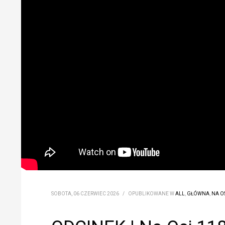
SOBOTA, 06 CZERWIEC 2026
/
OPUBLIKOWANE W
ALL
,
GŁÓWNA
,
NA O