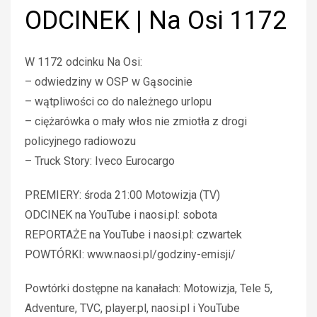
ODCINEK | Na Osi 1172
W 1172 odcinku Na Osi:
– odwiedziny w OSP w Gąsocinie
– wątpliwości co do należnego urlopu
– ciężarówka o mały włos nie zmiotła z drogi
policyjnego radiowozu
– Truck Story: Iveco Eurocargo
PREMIERY: środa 21:00 Motowizja (TV)
ODCINEK na YouTube i naosi.pl: sobota
REPORTAŻE na YouTube i naosi.pl: czwartek
POWTÓRKI: www.naosi.pl/godziny-emisji/
Powtórki dostępne na kanałach: Motowizja, Tele 5,
Adventure, TVC, player.pl, naosi.pl i YouTube