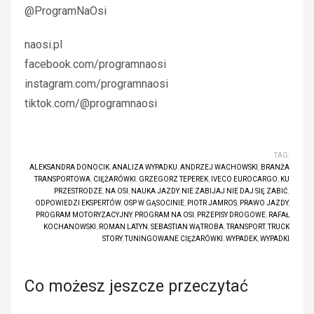
@ProgramNaOsi
naosi.pl
facebook.com/programnaosi
instagram.com/programnaosi
tiktok.com/@programnaosi
TAG:
ALEKSANDRA DONOCIK
,
ANALIZA WYPADKU
,
ANDRZEJ WACHOWSKI
,
BRANŻA
TRANSPORTOWA
,
CIĘŻARÓWKI
,
GRZEGORZ TEPEREK
,
IVECO EUROCARGO
,
KU
PRZESTRODZE
,
NA OSI
,
NAUKA JAZDY
,
NIE ZABIJAJ NIE DAJ SIĘ ZABIĆ
,
ODPOWIEDZI EKSPERTÓW
,
OSP W GĄSOCINIE
,
PIOTR JAMROS
,
PRAWO JAZDY
,
PROGRAM MOTORYZACYJNY
,
PROGRAM NA OSI
,
PRZEPISY DROGOWE
,
RAFAŁ
KOCHANOWSKI
,
ROMAN LATYN
,
SEBASTIAN WĄTROBA
,
TRANSPORT
,
TRUCK
STORY
,
TUNINGOWANE CIĘŻARÓWKI
,
WYPADEK
,
WYPADKI
Co możesz jeszcze przeczytać