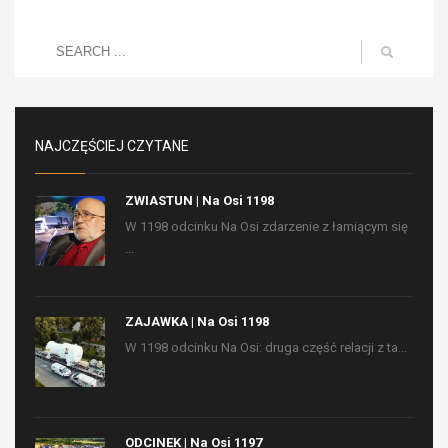
NAJCZĘŚCIEJ CZYTANE
ZWIASTUN | Na Osi 1198
W 1198 odcinku Na Osi zdarzenie z łamiącym się
...
ZAJAWKA | Na Osi 1198
W 1198 odcinku Na Osi: druga część relacji z ta...
ODCINEK | Na Osi 1197