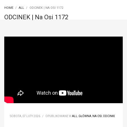
HOME
ALL
ODCINEK | NA OSI 1172
ODCINEK | Na Osi 1172
SOBOTA, 07 LUTY 2026
/
OPUBLIKOWANE W
ALL
,
GŁÓWNA
,
NA OSI
,
ODCINKI