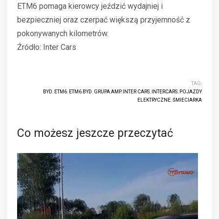
ETM6 pomaga kierowcy jeździć wydajniej i
bezpieczniej oraz czerpać większą przyjemność z
pokonywanych kilometrów.
Źródło: Inter Cars
TAG:
BYD
,
ETM6
,
ETM6 BYD
,
GRUPA AMP
,
INTER CARS
,
INTERCARS
,
POJAZDY
ELEKTRYCZNE
,
ŚMIECIARKA
Co możesz jeszcze przeczytać