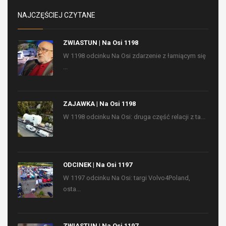
NAJCZĘŚCIEJ CZYTANE
ZWIASTUN | Na Osi 1198
W 1198 odcinku Na Osi zdarzenie z łamiącym się
...
ZAJAWKA | Na Osi 1198
W 1198 odcinku Na Osi: druga część relacji z ta...
ODCINEK | Na Osi 1197
W 1197 odcinku Na Osi: targi Volvo4Poland,
osta...
ZWIASTUN | Na Osi 1197