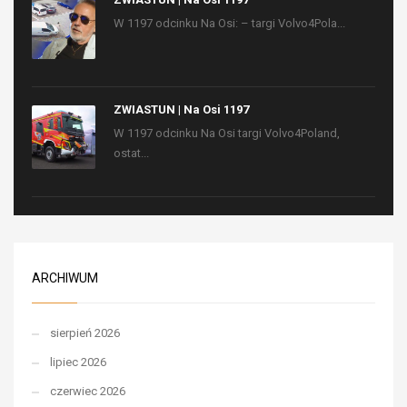
W 1197 odcinku Na Osi: – targi Volvo4Pola...
ZWIASTUN | Na Osi 1197
W 1197 odcinku Na Osi targi Volvo4Poland,
ostat...
ARCHIWUM
sierpień 2026
lipiec 2026
czerwiec 2026