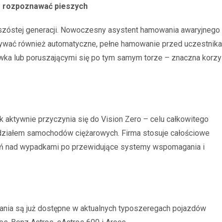
e rozpoznawać pieszych
w szóstej generacji. Nowoczesny asystent hamowania awaryjnego
ywać również automatyczne, pełne hamowanie przed uczestnik
wka lub poruszającymi się po tym samym torze – znaczna korz
aktywnie przyczynia się do Vision Zero – celu całkowitego
działem samochodów ciężarowych. Firma stosuje całościowe
ań nad wypadkami po przewidujące systemy wspomagania i
ia są już dostępne w aktualnych typoszeregach pojazdów