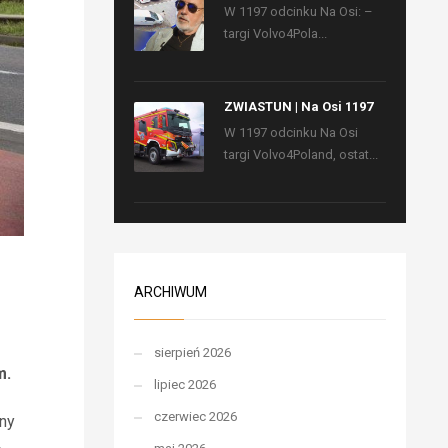
W 1197 odcinku Na Osi: –
targi Volvo4Pola...
ZWIASTUN | Na Osi 1197
W 1197 odcinku Na Osi
targi Volvo4Poland, ostat...
ARCHIWUM
sierpień 2026
m.
lipiec 2026
czerwiec 2026
ny