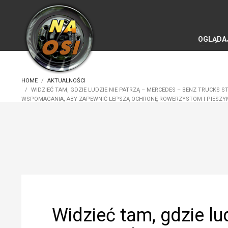
OGLĄDA
HOME
AKTUALNOŚCI
WIDZIEĆ TAM, GDZIE LUDZIE NIE PATRZĄ – MERCEDES – BENZ TRUCKS 
WSPOMAGANIA, ABY ZAPEWNIĆ LEPSZĄ OCHRONĘ ROWERZYSTOM I PIESZY
Widzieć tam, gdzie lu