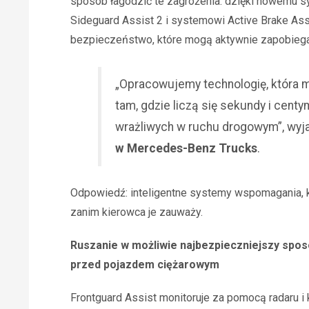
sposób łagodzić te zagrożenia: dzięki nowemu 
Sideguard Assist 2 i systemowi Active Brake Ass
bezpieczeństwo, które mogą aktywnie zapobieg
„Opracowujemy technologię, która
tam, gdzie liczą się sekundy i cen
wrażliwych w ruchu drogowym”, wyj
w Mercedes-Benz Trucks
.
Odpowiedź: inteligentne systemy wspomagania, 
zanim kierowca je zauważy.
Ruszanie w możliwie najbezpieczniejszy sposó
przed pojazdem ciężarowym
Frontguard Assist monitoruje za pomocą radaru 