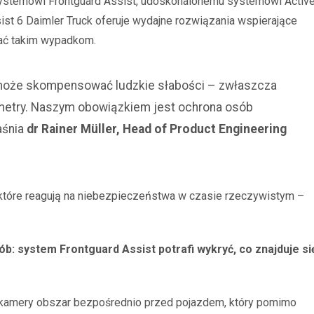
systemowi Frontguard Assist, udoskonalonemu systemowi Activ
ist 6 Daimler Truck oferuje wydajne rozwiązania wspierające
ać takim wypadkom.
 może skompensować ludzkie słabości – zwłaszcza
tymetry. Naszym obowiązkiem jest ochrona osób
aśnia
dr Rainer Müller, Head of Product Engineering
które reagują na niebezpieczeństwa w czasie rzeczywistym –
b: system Frontguard Assist potrafi wykryć, co znajduje si
i kamery obszar bezpośrednio przed pojazdem, który pomimo