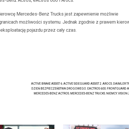
s-Benz Actros, eActros 600 i Arocs.
erowcę Mercedes-Benz Trucks jest zapewnienie możliwie
granicach możliwości systemu. Jednak zgodnie z prawem kiero
eksploatację pojazdu przez cały czas.
ACTIVE BRAKE ASSIST 6
,
ACTIVE SIDEGUARD ASSIST 2
,
AROCS
,
DAIMLER T
DZIEŃ BEZPIECZEŃSTWA DROGOWEGO
,
EACTROS 600
,
FRONTGUARD AS
MERCEDES-BENZ ACTROS
,
MERCEDES-BENZ TRUCKS
,
NIEMCY
,
VISION