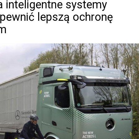
 inteligentne systemy
pewnić lepszą ochronę
ym