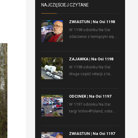
NAJCZĘŚCIEJ CZYTANE
ZWIASTUN | Na Osi 1198
W 1198 odcinku Na Osi
zdarzenie z łamiącym się ...
ZAJAWKA | Na Osi 1198
W 1198 odcinku Na Osi:
druga część relacji z ta...
ODCINEK | Na Osi 1197
W 1197 odcinku Na Osi:
targi Volvo4Poland, osta...
ZWIASTUN | Na Osi 1197