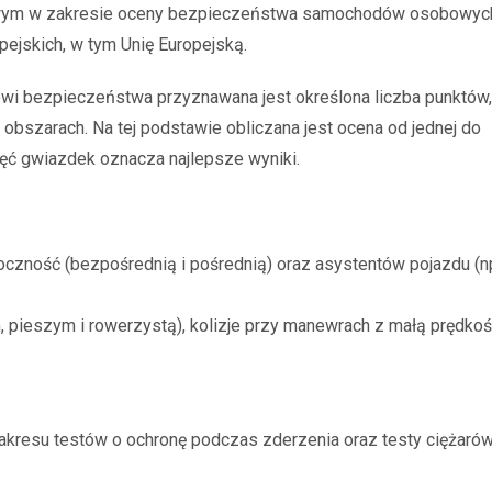
żowym w zakresie oceny bezpieczeństwa samochodów osobowyc
ejskich, w tym Unię Europejską.
i bezpieczeństwa przyznawana jest określona liczba punktów,
bszarach. Na tej podstawie obliczana jest ocena od jednej do
ięć gwiazdek oznacza najlepsze wyniki.
oczność (bezpośrednią i pośrednią) oraz asystentów pojazdu (n
m, pieszym i rowerzystą), kolizje przy manewrach z małą prędkoś
akresu testów o ochronę podczas zderzenia oraz testy ciężaró