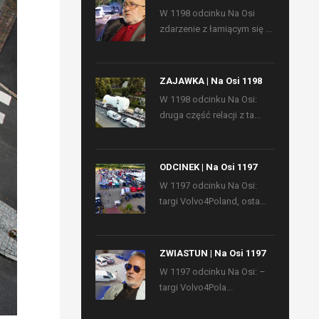
W 1198 odcinku Na Osi
zdarzenie z łamiącym się ...
ZAJAWKA | Na Osi 1198
W 1198 odcinku Na Osi:
druga część relacji z ta...
ODCINEK | Na Osi 1197
W 1197 odcinku Na Osi:
targi Volvo4Poland, osta...
ZWIASTUN | Na Osi 1197
W 1197 odcinku Na Osi: –
targi Volvo4Pola...