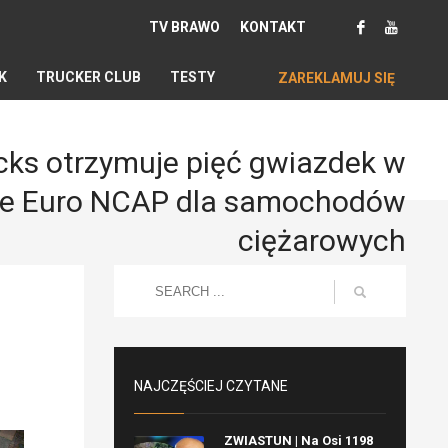
TV BRAWO
KONTAKT
K
TRUCKER CLUB
TESTY
ZAREKLAMUJ SIĘ
cks otrzymuje pięć gwiazdek w
ie Euro NCAP dla samochodów
ciężarowych
NAJCZĘŚCIEJ CZYTANE
ZWIASTUN | Na Osi 1198