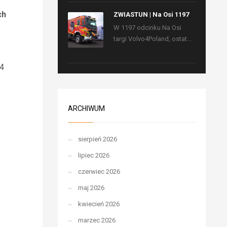
ch
ZWIASTUN | Na Osi 1197
W 1197 odcinku Na Osi
targi Volvo4Poland, ostat...
24
ARCHIWUM
sierpień 2026
lipiec 2026
czerwiec 2026
maj 2026
kwiecień 2026
marzec 2026