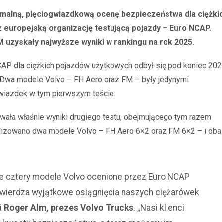
ymalną, pięciogwiazdkową ocenę bezpieczeństwa dla ciężki
uropejską organizację testującą pojazdy – Euro NCAP.
 uzyskały najwyższe wyniki w rankingu na rok 2025.
CAP dla ciężkich pojazdów użytkowych odbył się pod koniec 20
. Dwa modele Volvo – FH Aero oraz FM – były jedynymi
wiazdek w tym pierwszym teście.
wała właśnie wyniki drugiego testu, obejmującego tym razem
alizowano dwa modele Volvo – FH Aero 6×2 oraz FM 6×2 – i oba
e cztery modele Volvo ocenione przez Euro NCAP
twierdza wyjątkowe osiągnięcia naszych ciężarówek
i
Roger Alm, prezes Volvo Trucks
. „Nasi klienci