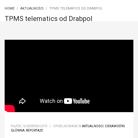
HOME
AKTUALNOŚCI
TPMS TELEMATICS OD DRABPOL
TPMS telematics od Drabpol
PIĄTEK, 16 SIERPIEŃ 2019
/
OPUBLIKOWANE W
AKTUALNOŚCI
,
CIEKAWOSTKI
,
GŁÓWNA
,
REPORTAŻE