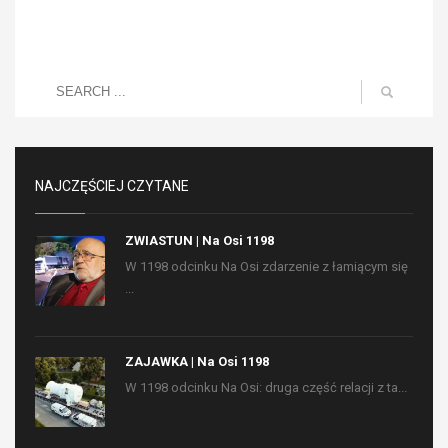
NAJCZĘŚCIEJ CZYTANE
ZWIASTUN | Na Osi 1198
W 1198 odcinku Na Osi zdarzenie z łamiącym się
...
ZAJAWKA | Na Osi 1198
W 1198 odcinku Na Osi: druga część relacji z ta...