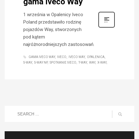
gama Iveco Way
1 września w Opalenicy Iveco
Poland przedstawiło rodzinę
pojazdów Way, stworzonych
pod kątem
najróżnorodniejszych zastosowań.
GAMA IVECO WAY
IVECO
IVECO WAY
OPALENICA
S-WAY
S-WAY NP
SPOTKANIE IVECO
T-WAY
WAY
X-WAY