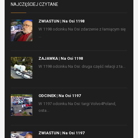
NAJCZĘŚCIEJ CZYTANE
ZWIASTUN | Na Osi 1198
W 1198 odcinku Na Osi zdarzenie z łamiącym się
...
ZAJAWKA | Na Osi 1198
W 1198 odcinku Na Osi: druga część relacji z ta...
ODCINEK | Na Osi 1197
W 1197 odcinku Na Osi: targi Volvo4Poland,
osta...
ZWIASTUN | Na Osi 1197