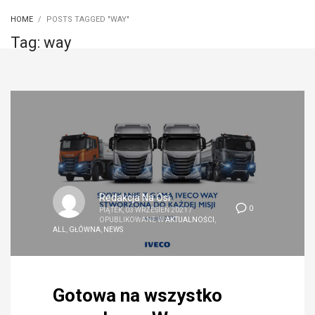
HOME
POSTS TAGGED "WAY"
Tag: way
Redakcja Na Osi
0
PIĄTEK, 03 WRZESIEŃ 2021
/
OPUBLIKOWANE W
AKTUALNOŚCI
,
ALL
,
GŁÓWNA
,
NEWS
Gotowa na wszystko