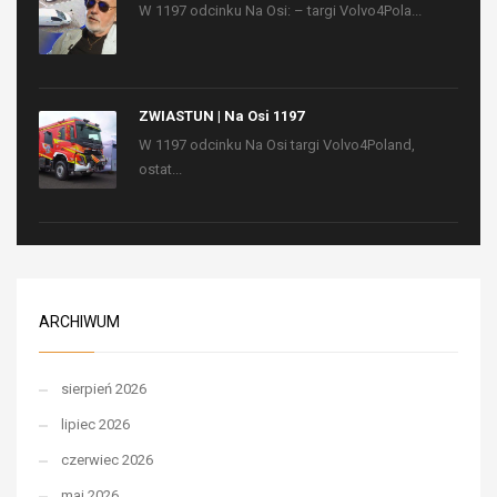
W 1197 odcinku Na Osi: – targi Volvo4Pola...
ZWIASTUN | Na Osi 1197
W 1197 odcinku Na Osi targi Volvo4Poland,
ostat...
ARCHIWUM
sierpień 2026
lipiec 2026
czerwiec 2026
maj 2026