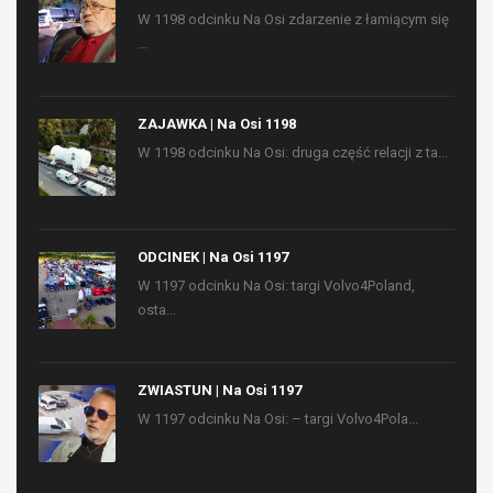
W 1198 odcinku Na Osi zdarzenie z łamiącym się
...
ZAJAWKA | Na Osi 1198
W 1198 odcinku Na Osi: druga część relacji z ta...
ODCINEK | Na Osi 1197
W 1197 odcinku Na Osi: targi Volvo4Poland,
osta...
ZWIASTUN | Na Osi 1197
W 1197 odcinku Na Osi: – targi Volvo4Pola...