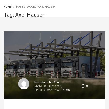
HOME
POSTS TAGGED "AXEL HAUSEN"
Tag: Axel Hausen
Redakcja Na Osi
0
ŚRODA, 27 LIPIEC 2022
/
OPUBLIKOWANE W
ALL
,
NEWS