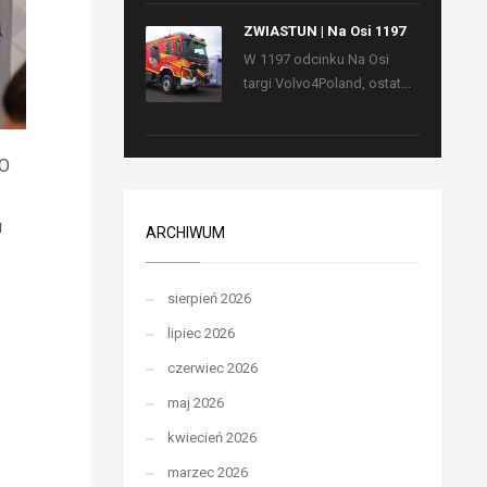
ZWIASTUN | Na Osi 1197
W 1197 odcinku Na Osi
targi Volvo4Poland, ostat...
PO
u
ARCHIWUM
sierpień 2026
lipiec 2026
czerwiec 2026
maj 2026
kwiecień 2026
marzec 2026