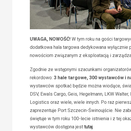
UWAGA, NOWOŚĆ!
W tym roku na gości targow
dodatkowa hala targowa dedykowana wyłącznie 
nowościom związanym z eksploatacją i zarządza
Zgodnie ze wstępnymi szacunkami organizatorów,
rekordowo:
3 hale targowe, 300 wystawców i na
wystawców spotkać będzie można wiodące, świato
DSV, Ewals Cargo, Geis, Hegelmann, LKW Walter, 
Logistics oraz wiele, wiele innych. Po raz pierws
zaprezentuje Port Szczecin-Świnoujście. Nie zabr
świętuje w tym roku 100-lecie istnienia i z tej ok
wystawców dostępna jest
tutaj
.