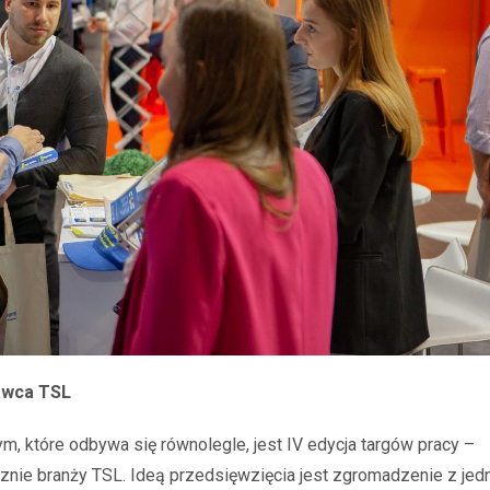
dawca TSL
, które odbywa się równolegle, jest IV edycja targów pracy –
znie branży TSL. Ideą przedsięwzięcia jest zgromadzenie z jed