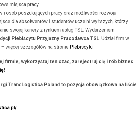
nowe miejsca pracy
tów i osób poszukujących pracy oraz możliwości rozwoju
ejsce dla absolwentów i studentów uczelni wyższych, którzy
zaniu swojej kariery z rynkiem usług TSL. Wydarzeniem
edycji Plebiscytu Przyjazny Pracodawca TSL
. Udział firm w
– więcej szczegółów na stronie
Plebiscytu
.
 firmie, wykorzystaj ten czas, zarejestruj się i rób biznes
ię!
argi TransLogistica Poland to pozycja obowiązkowa na liści
tica.pl/