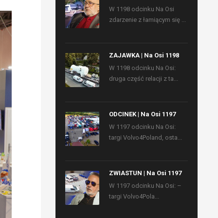
W 1198 odcinku Na Osi
zdarzenie z łamiącym się ...
ZAJAWKA | Na Osi 1198
W 1198 odcinku Na Osi:
druga część relacji z ta...
ODCINEK | Na Osi 1197
W 1197 odcinku Na Osi:
targi Volvo4Poland, osta...
ZWIASTUN | Na Osi 1197
W 1197 odcinku Na Osi: –
targi Volvo4Pola...