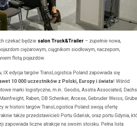
ych czekać będzie
salon Truck&Trailer
– zupełnie nowa,
pojazdom ciężarowym, ciągnikom siodłowym, naczepom,
niem flotą pojazdów.
 IX edycja targów TransLogistica Poland zapowiada się
wet 10 000 uczestników z Polski, Europy i świata
! Wśród
we marki logistyczne, m.in.: Geodis, Asstra Associated, Dachs
Mainfreight, Raben, DB Schenker, Arcese, Gebruder Weiss, Grube
zy w historii targów TransLogistica Poland swoją ofertę
aknie także przedstawicieli Portu Gdańsk, oraz portu Gdynia, kt
azji zapowiada liczne atrakcje na swoim stoisku. Pełna lista