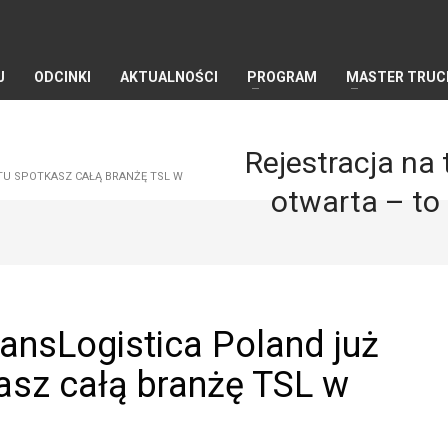
J
ODCINKI
AKTUALNOŚCI
PROGRAM
MASTER TRUC
Rejestracja na 
TU SPOTKASZ CAŁĄ BRANŻĘ TSL W
otwarta – to
TransLogistica Poland już
kasz całą branżę TSL w