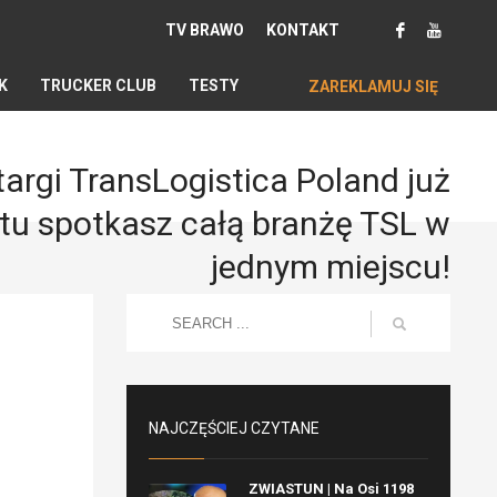
TV BRAWO
KONTAKT
K
TRUCKER CLUB
TESTY
ZAREKLAMUJ SIĘ
targi TransLogistica Poland już
 tu spotkasz całą branżę TSL w
jednym miejscu!
NAJCZĘŚCIEJ CZYTANE
ZWIASTUN | Na Osi 1198