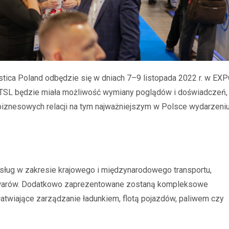
istica Poland odbędzie się w dniach 7–9 listopada 2022 r. w EX
ża TSL będzie miała możliwość wymiany poglądów i doświadczeń,
h biznesowych relacji na tym najważniejszym w Polsce wydarzeni
sług w zakresie krajowego i międzynarodowego transportu,
towarów. Dodatkowo zaprezentowane zostaną kompleksowe
łatwiające zarządzanie ładunkiem, flotą pojazdów, paliwem czy