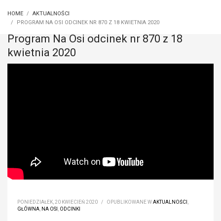
HOME
AKTUALNOŚCI
PROGRAM NA OSI ODCINEK NR 870 Z 18 KWIETNIA 2020
Program Na Osi odcinek nr 870 z 18
kwietnia 2020
PONIEDZIAŁEK, 20 KWIECIEŃ 2020
/
OPUBLIKOWANE W
AKTUALNOŚCI
,
GŁÓWNA
,
NA OSI
,
ODCINKI