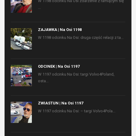
W 1198 odcinku Na Osi zdarzenie z łamiącym się
...
ZAJAWKA | Na Osi 1198
W 1198 odcinku Na Osi: druga część relacji z ta...
ODCINEK | Na Osi 1197
W 1197 odcinku Na Osi: targi Volvo4Poland,
osta...
ZWIASTUN | Na Osi 1197
W 1197 odcinku Na Osi: – targi Volvo4Pola...