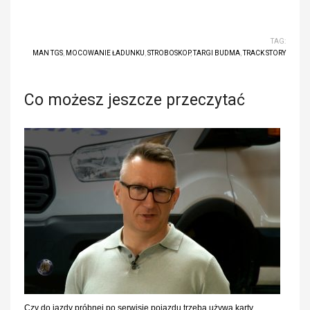
TAG:
MAN TGS
,
MOCOWANIE ŁADUNKU
,
STROBOSKOP
,
TARGI BUDMA
,
TRACK STORY
Co możesz jeszcze przeczytać
Czy do jazdy próbnej po serwisie pojazdu trzeba używa karty