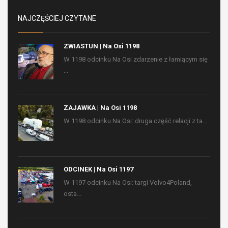
NAJCZĘŚCIEJ CZYTANE
ZWIASTUN | Na Osi 1198
W 1198 odcinku Na Osi zdarzenie z łamiącym się
...
ZAJAWKA | Na Osi 1198
W 1198 odcinku Na Osi: druga część relacji z ta...
ODCINEK | Na Osi 1197
W 1197 odcinku Na Osi: targi Volvo4Poland,
osta...