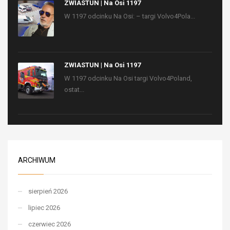
ZWIASTUN | Na Osi 1197
W 1197 odcinku Na Osi: – targi Volvo4Pola...
ZWIASTUN | Na Osi 1197
W 1197 odcinku Na Osi targi Volvo4Poland,
ostat...
ARCHIWUM
sierpień 2026
lipiec 2026
czerwiec 2026