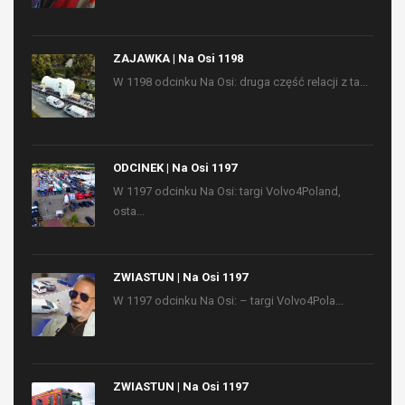
ZAJAWKA | Na Osi 1198
W 1198 odcinku Na Osi: druga część relacji z ta...
ODCINEK | Na Osi 1197
W 1197 odcinku Na Osi: targi Volvo4Poland,
osta...
ZWIASTUN | Na Osi 1197
W 1197 odcinku Na Osi: – targi Volvo4Pola...
ZWIASTUN | Na Osi 1197