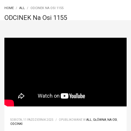
HOME
ALL
ODCINEK NA OSI 1155
ODCINEK Na Osi 1155
SOBOTA, 11 PAŹDZIERNIK 2025
/
OPUBLIKOWANE W
ALL
,
GŁÓWNA
,
NA OSI
,
ODCINKI