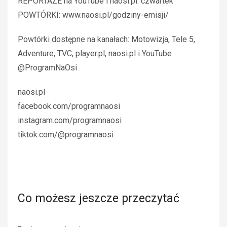
REPORTAŻE na YouTube i naosi.pl: czwartek
POWTÓRKI: www.naosi.pl/godziny-emisji/
Powtórki dostępne na kanałach: Motowizja, Tele 5,
Adventure, TVC, player.pl, naosi.pl i YouTube
@ProgramNaOsi
naosi.pl
facebook.com/programnaosi
instagram.com/programnaosi
tiktok.com/@programnaosi
Co możesz jeszcze przeczytać