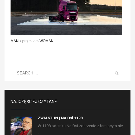
MAN z projektem WOMAN
NAJCZĘŚCIEJ CZYTANE
ZWIASTUN | Na Osi 1198
W 1198 odcinku Na Osi zdarzenie z łamiącym się
...