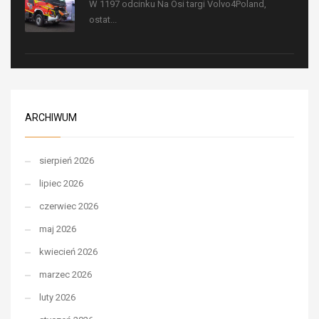
W 1197 odcinku Na Osi targi Volvo4Poland,
ostat...
ARCHIWUM
sierpień 2026
lipiec 2026
czerwiec 2026
maj 2026
kwiecień 2026
marzec 2026
luty 2026